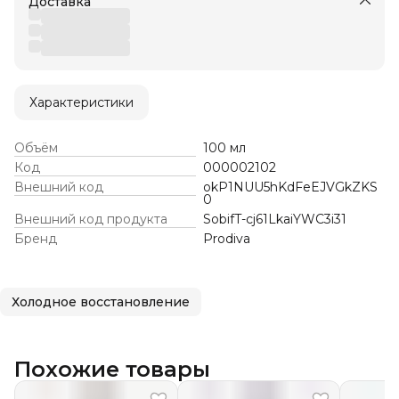
Доставка
Характеристики
Объём
100 мл
Код
000002102
Внешний код
okP1NUU5hKdFeEJVGkZKS
0
Внешний код продукта
SobifT-cj61LkaiYWC3i31
Бренд
Prodiva
Холодное восстановление
Похожие товары