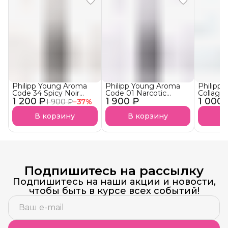
Philipp Young Aroma
Philipp Young Aroma
Philipp
Code 34 Spicy Noir
Code 01 Narcotic
Collage
1 200 ₽
Арома-Бустер Пряный
1 900 ₽
Blossom Арома-
1 000 
Ultra S
1 900 ₽
−
37
%
нуар АКЦИЯ!
Бустер
Аминоп
Наркотический
Подложк
В корзину
В корзину
В
Цветок
Подпишитесь на рассылку
Подпишитесь на наши акции и новости,
чтобы быть в курсе всех событий!