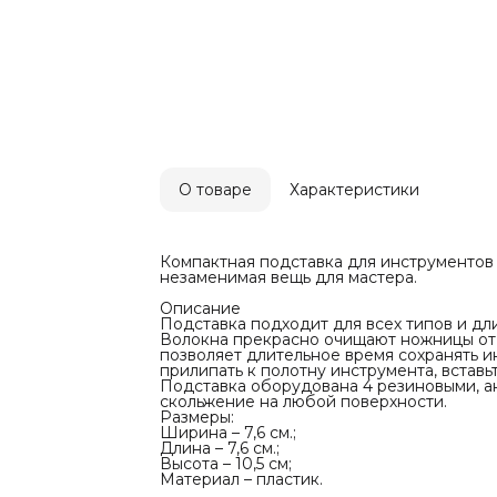
стабилизато
любой пове
Размеры:
Ширина – 7,6
Длина – 7,6 с
Высота – 10,
Материал – 
В зависимо
отличаться 
Приятных ва
О товаре
Характеристики
Компактная подставка для инструментов
незаменимая вещь для мастера.
Описание
Подставка подходит для всех типов и дл
Волокна прекрасно очищают ножницы от 
позволяет длительное время сохранять и
прилипать к полотну инструмента, вставьт
Подставка оборудована 4 резиновыми, а
скольжение на любой поверхности.
Размеры:
Ширина – 7,6 см.;
Длина – 7,6 см.;
Высота – 10,5 см;
Материал – пластик.