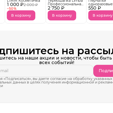
LIMM Косметичка
Термошапка Limba
Перчатки
1 000 ₽
Профессиональная
одноразовые
2 000 ₽
2 750 ₽
с дисплеем и
550 ₽
нитриловые
−
50
%
таймером HEATING
неопудренн
CAP
Фиалка
В корзину
В корзину
В корзину
дпишитесь на рассы
итесь на наши акции и новости, чтобы быть 
всех событий!
Подпи
 «Подписаться», вы даете согласие на обработку указанных
альных данных в целях получения информационной и реклам
ки