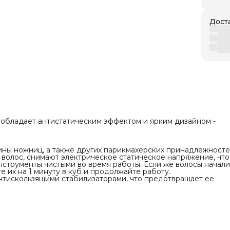
рами, что предотвращает ее скольжение на
рхности.
Дост
 см.;
м.;
5 см;
пластик.
сти от партии внешний вид товара может
по цвету или размеру.
м покупок.
 обладает антистатическим эффектом и ярким дизайном -
ины ножниц, а также других парикмахерских принадлежносте
волос, снимают электрическое статическое напряжение, что
нструменты чистыми во время работы. Если же волосы начали
е их на 1 минуту в куб и продолжайте работу.
нтискользящими стабилизаторами, что предотвращает ее