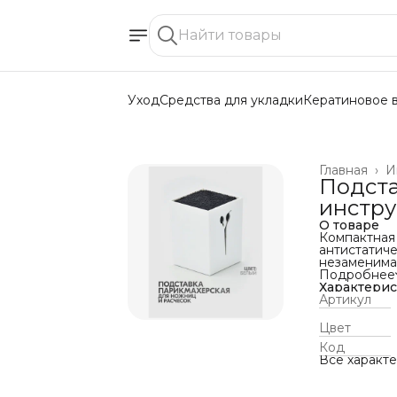
Уход
Средства для укладки
Кератиновое 
Главная
›
И
Подста
инстр
О товаре
Компактная
антистатич
незаменимая
Описание
Подробнее
Подставка п
Характери
также друг
Артикул
прекрасно 
электрическ
Цвет
длительное
Код
время работ
Все характ
полотну инс
продолжайт
Подставка 