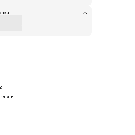
авка
й.
 опять