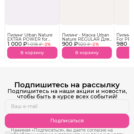
Пилинг Urban Nature
Пилинг - Маска Urban
Пилинг 
EXTRA POWER for
Nature REGULAR Для
For PR
1 000 ₽
professional
900 ₽
домашнего
980 ₽
для кож
1 018 ₽
−
2
%
920 ₽
−
2
%
применения
В корзину
В корзину
В
Подпишитесь на рассылку
Подпишитесь на наши акции и новости,
чтобы быть в курсе всех событий!
Подписаться
Нажимая «Подписаться», вы даете согласие на