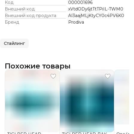
Код
000001696
Внешний код
xVtdODy6jtTtTPiIL-TWM0
Внешний код продукта
AI3aajMLjKtyCY0c4PV6K0
Бренд
Prodiva
Стайлинг
Похожие товары