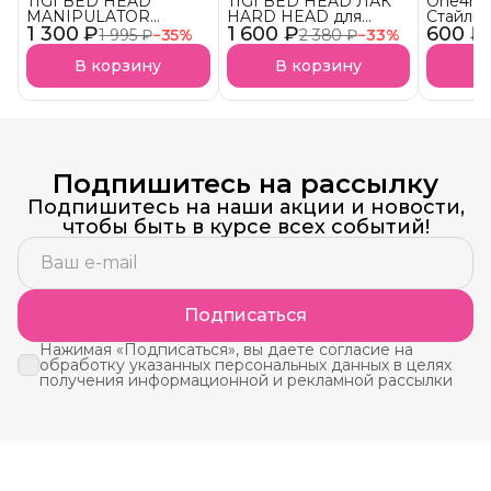
TIGI BED HEAD
TIGI BED HEAD ЛАК
One4me
MANIPULATOR
HARD HEAD для
Стайлин
1 300 ₽
текстурирующая паста
1 600 ₽
супер сильной
600 ₽
четких 
1 995 ₽
−
35
%
2 380 ₽
−
33
%
для волос АКЦИЯ!
фиксации АКЦИЯ!
Упругос
Фиксац
В корзину
В корзину
В
(Schwar
Подпишитесь на рассылку
Подпишитесь на наши акции и новости,
чтобы быть в курсе всех событий!
Подписаться
Нажимая «Подписаться», вы даете согласие на
обработку указанных персональных данных в целях
получения информационной и рекламной рассылки