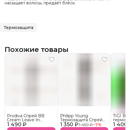
насыщает волосы, придаёт блеск.
Термозащита
Похожие товары
Prodiva Спрей BB
Philipp Young
TIGI B
Cream Leave-In
Термозащита Спрей
термоза
1 490 ₽
Универсальная
1 350 ₽
Thermal Protection
1 400 
придани
1 450 ₽
−
7
%
кремовая
Hair Spray - Glow
HEADR