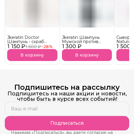
Jkeratin Doctor
Jkeratin Шампунь
Сыворот
Шампунь - скраб
Мужской против
Nature 
1 150 ₽
Doctor СКОРО В
1 300 ₽
выпадения волос
1 500 
волос 
1 600 ₽
−
28
%
НАЛИЧИИ!
JMan СКОРО В
НАЛИЧИИ!
В корзину
В корзину
В
Подпишитесь на рассылку
Подпишитесь на наши акции и новости,
чтобы быть в курсе всех событий!
Подписаться
Нажимая «Подписаться», вы даете согласие на