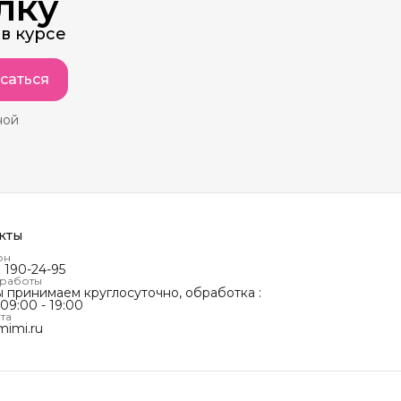
лку
в курсе
саться
ной
кты
он
) 190-24-95
 работы
ы принимаем круглосуточно, обработка :
 09:00 - 19:00
та
mimi.ru