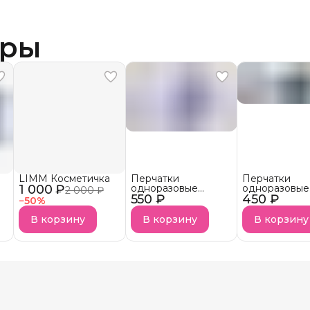
ары
LIMM Косметичка
Перчатки
Перчатки
1 000 ₽
одноразовые
одноразовые
2 000 ₽
550 ₽
нитриловые
450 ₽
нитриловые
−
50
%
неопудренные
неопудренн
Фиалка
Чёрные
В корзину
В корзину
В корзину