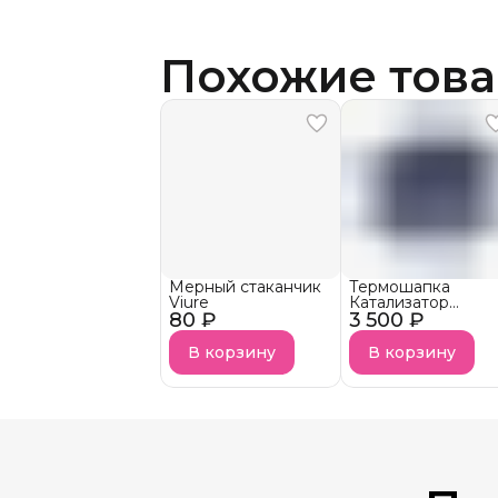
Похожие тов
Мерный стаканчик
Термошапка
Viure
Катализатор
80 ₽
3 500 ₽
Prodiva
В корзину
В корзину