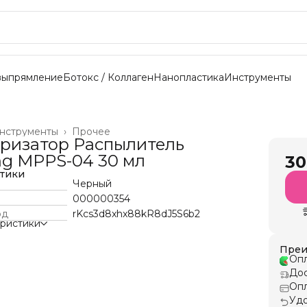
выпрямление
Ботокс / Коллаген
Нанопластика
Инструменты
нструменты
›
Прочее
ризатор Распылитель
g MPPS-04 30 мл
30
стики
Черный
000000354
од
rKcs3d8xhx88kR8dJ5S6b2
еристики
Преи
Опл
Дос
Опл
Удо