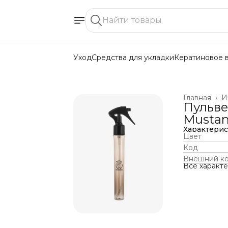
Уход
Средства для укладки
Кератиновое 
Главная
›
И
Пульве
Mustan
Характери
Цвет
Код
Внешний к
Все характ