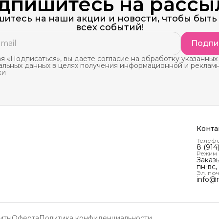
дпишитесь на рассы
итесь на наши акции и новости, чтобы быть 
всех событий!
Подпи
 «Подписаться», вы даете согласие на обработку указанных
альных данных в целях получения информационной и реклам
ки
Конта
Телеф
8 (914
Режим
Заказ
пн-вс,
Эл. поч
info@
иты
Оферта
Политика конфиденциальности