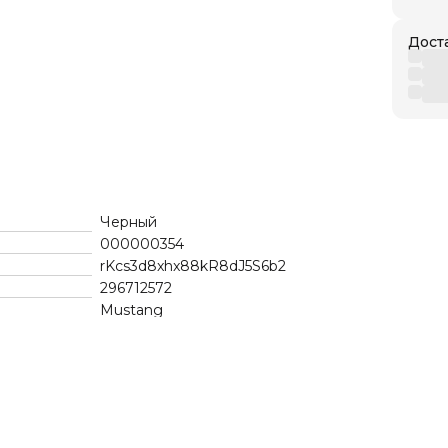
Дост
Черный
000000354
rKcs3d8xhx88kR8dJ5S6b2
296712572
Mustang