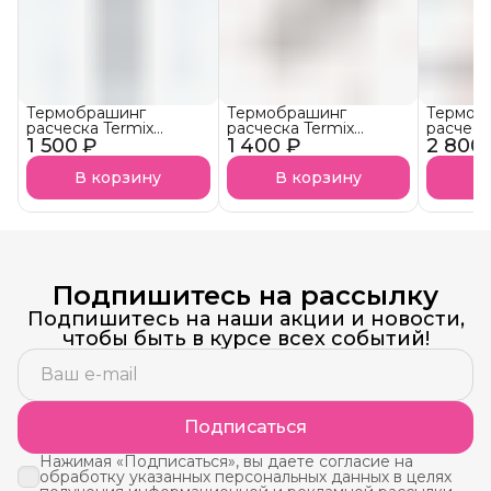
Термобрашинг
Термобрашинг
Термоб
расческа Termix
расческа Termix
расческ
1 500 ₽
Evolution XL
1 400 ₽
Evolution Soft
2 800
Evoluti
В корзину
В корзину
В
Подпишитесь на рассылку
Подпишитесь на наши акции и новости,
чтобы быть в курсе всех событий!
Подписаться
Нажимая «Подписаться», вы даете согласие на
обработку указанных персональных данных в целях