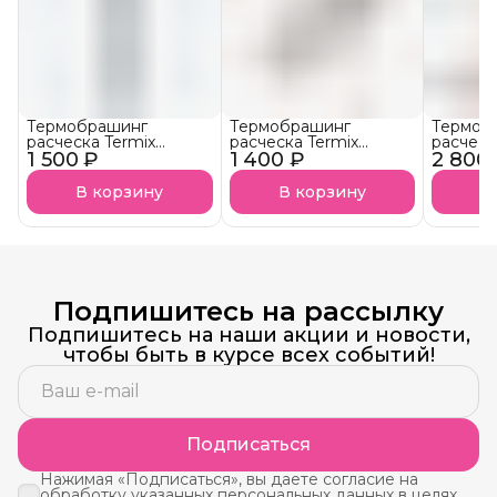
Термобрашинг
Термобрашинг
Термоб
расческа Termix
расческа Termix
расческ
1 500 ₽
Evolution XL
1 400 ₽
Evolution Soft
2 800
Evoluti
В корзину
В корзину
В
Подпишитесь на рассылку
Подпишитесь на наши акции и новости,
чтобы быть в курсе всех событий!
Подписаться
Нажимая «Подписаться», вы даете согласие на
обработку указанных персональных данных в целях