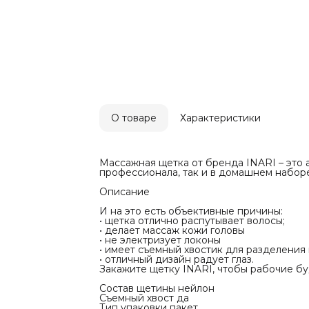
Съемный хв
Тип упаковк
Материал П
Характерис
Бренд
Mustang Pro
О товаре
Характеристики
Массажная щетка от бренда INARI – это 
профессионала, так и в домашнем наборе
Описание
И на это есть объективные причины:
• щетка отлично распутывает волосы;
• делает массаж кожи головы
• не электризует локоны
• имеет съемный хвостик для разделения
• отличный дизайн радует глаз.
Закажите щетку INARI, чтобы рабочие буд
Состав щетины нейлон
Съемный хвост да
Тип упаковки пакет