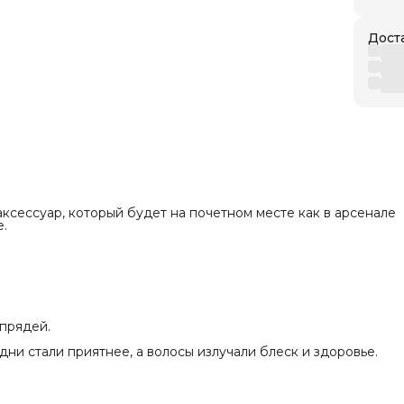
ост да
и пакет
ластик, нейлон
Дост
тики
fessional
аксессуар, который будет на почетном месте как в арсенале
.
 прядей.
ни стали приятнее, а волосы излучали блеск и здоровье.