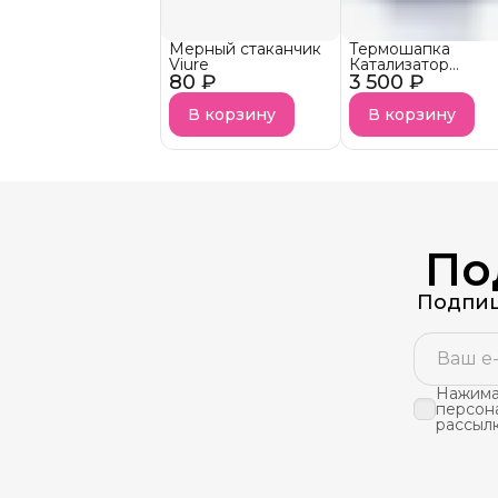
Мерный стаканчик
Термошапка
Viure
Катализатор
80 ₽
3 500 ₽
Prodiva
В корзину
В корзину
По
Подпиш
Нажимая
персон
рассыл