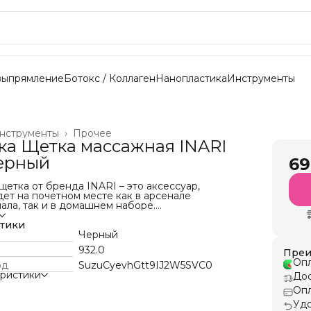
выпрямление
Ботокс / Коллаген
Нанопластика
Инструменты
нструменты
›
Прочее
ка Щетка массажная INARI
ерный
69
етка от бренда INARI – это аксессуар,
ет на почетном месте как в арсенале
ла, так и в домашнем наборе.
ть объективные причины:
стики
ично распутывает волосы;
Черный
ссаж кожи головы
932.0
Преи
изует локоны
Опл
мный хвостик для разделения прядей.
од
SuzuCyevhGtt9IJ2W5SVC0
дизайн радует глаз.
еристики
Дос
тку INARI, чтобы рабочие будни стали
Опл
 волосы излучали блеск и здоровье.
ины нейлон
Удо