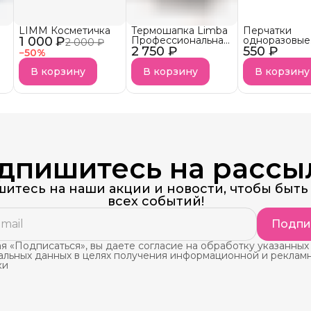
LIMM Косметичка
Термошапка Limba
Перчатки
1 000 ₽
Профессиональная
одноразовые
2 000 ₽
2 750 ₽
с дисплеем и
550 ₽
нитриловые
−
50
%
таймером HEATING
неопудренн
CAP
Фиалка
В корзину
В корзину
В корзину
дпишитесь на рассы
итесь на наши акции и новости, чтобы быть 
всех событий!
Подпи
 «Подписаться», вы даете согласие на обработку указанных
альных данных в целях получения информационной и реклам
ки