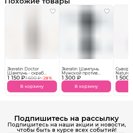
Похожие товары
Jkeratin Doctor
Jkeratin Шампунь
Сыворот
Шампунь - скраб
Мужской против
Nature 
1 150 ₽
Doctor СКОРО В
1 300 ₽
выпадения волос
1 500 
волос 
1 600 ₽
−
28
%
НАЛИЧИИ!
JMan СКОРО В
НАЛИЧИИ!
В корзину
В корзину
В
Подпишитесь на рассылку
Подпишитесь на наши акции и новости,
чтобы быть в курсе всех событий!