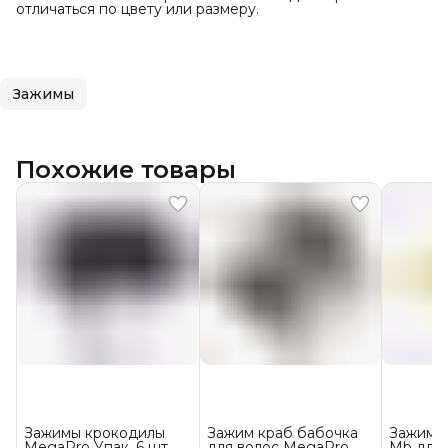
отличаться по цвету или размеру.
Зажимы
Похожие товары
Зажимы крокодилы
Зажим краб бабочка
Зажим к
MegaPro Упак. 6 шт
для волос MegaPro
Mb для 