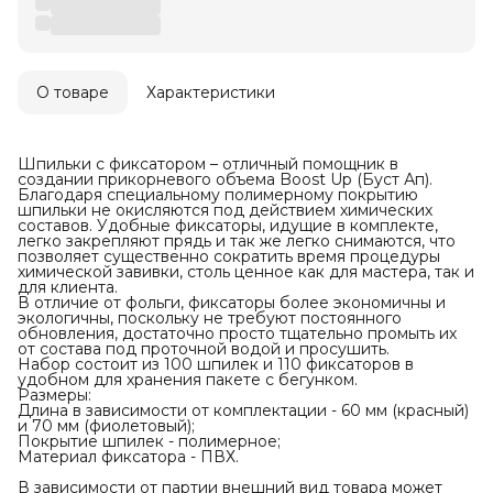
О товаре
Характеристики
Шпильки с фиксатором – отличный помощник в
создании прикорневого объема Boost Up (Буст Ап).
Благодаря специальному полимерному покрытию
шпильки не окисляются под действием химических
составов. Удобные фиксаторы, идущие в комплекте,
легко закрепляют прядь и так же легко снимаются, что
позволяет существенно сократить время процедуры
химической завивки, столь ценное как для мастера, так и
для клиента.
В отличие от фольги, фиксаторы более экономичны и
экологичны, поскольку не требуют постоянного
обновления, достаточно просто тщательно промыть их
от состава под проточной водой и просушить.
Набор состоит из 100 шпилек и 110 фиксаторов в
удобном для хранения пакете с бегунком.
Размеры:
Длина в зависимости от комплектации - 60 мм (красный)
и 70 мм (фиолетовый);
Покрытие шпилек - полимерное;
Материал фиксатора - ПВХ.
В зависимости от партии внешний вид товара может