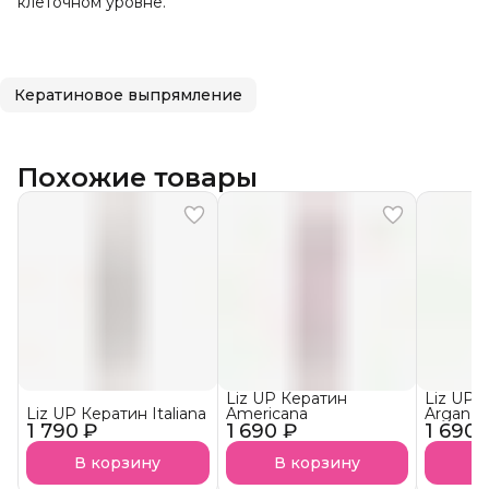
клеточном уровне.
Кератиновое выпрямление
Похожие товары
Liz UP Кератин
Liz UP 
Liz UP Кератин Italiana
Americana
Argan
1 790 ₽
1 690 ₽
1 690 
В корзину
В корзину
В