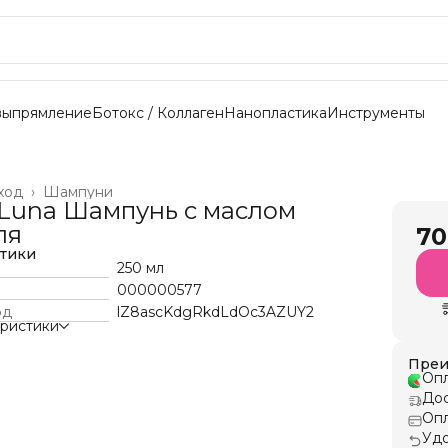
выпрямление
Ботокс / Коллаген
Нанопластика
Инструменты
ход
›
Шампуни
l Luna Шампунь с маслом
ля
70
стики
250 мл
000000577
од
lZ8ascKdgRkdLdOc3AZUY2
еристики
Преи
Опл
Дос
Опл
Удо