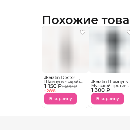
Похожие тов
Jkeratin Doctor
Шампунь - скраб
Jkeratin Шампунь
1 150 ₽
Doctor СКОРО В
Мужской против
1 600 ₽
НАЛИЧИИ!
1 300 ₽
выпадения волос
−
28
%
JMan СКОРО В
НАЛИЧИИ!
В корзину
В корзину