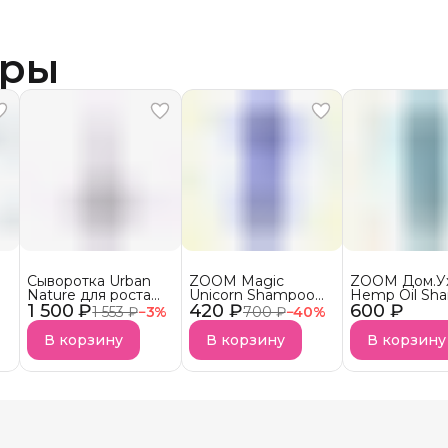
ары
Сыворотка Urban
ZOOM Magic
ZOOM Дом.У
Nature для роста
Unicorn Shampoo
Hemp Oil Sh
1 500 ₽
волос АКЦИЯ!
420 ₽
Шампунь
600 ₽
Шампунь
1 553 ₽
−
3
%
700 ₽
−
40
%
безсульфатный
бессульфатн
УСПЕЙ КУПИТЬ
В корзину
В корзину
В корзину
Снятие с продаж