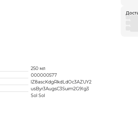
Дост
250 мл
000000577
lZ8ascKdgRkdLdOc3AZUY2
usByr3AugsC3Suim2G9Ig3
Sol Sol