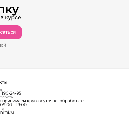
лку
в курсе
саться
ной
кты
он
) 190-24-95
 работы
ы принимаем круглосуточно, обработка :
 09:00 - 19:00
та
mimi.ru