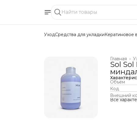
Уход
Средства для укладки
Кератиновое 
Главная
›
У
Sol So
минда
Характери
Объём
Код
Внешний к
Все характ