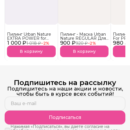
Пилинг Urban Nature
Пилинг - Маска Urban
Пилинг 
EXTRA POWER for
Nature REGULAR Для
For PR
1 000 ₽
professional
900 ₽
домашнего
980 ₽
для кож
1 018 ₽
−
2
%
920 ₽
−
2
%
применения
В корзину
В корзину
В
Подпишитесь на рассылку
Подпишитесь на наши акции и новости,
чтобы быть в курсе всех событий!
Подписаться
Нажимая «Подписаться», вы даете согласие на