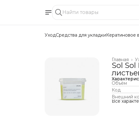
Уход
Средства для укладки
Кератиновое 
Главная
›
У
Sol So
листье
Характери
Объём
Код
Внешний к
Все характ