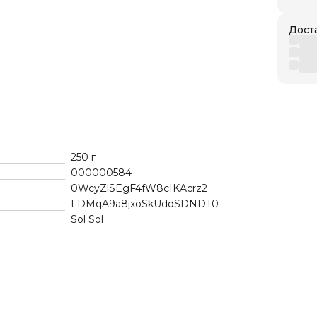
Дост
250 г
000000584
0WcyZlSEgF4fW8cIKAcrz2
FDMqA9a8jxoSkUddSDNDT0
Sol Sol