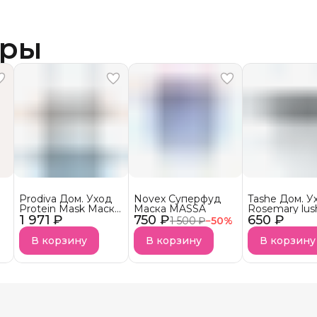
ары
Prodiva Дом. Уход
Novex Суперфуд
Tashe Дом. У
Protein Mask Маска
Маска MASSA
Rosemary lus
1 971 ₽
протеиновой
750 ₽
650 ₽
Маска для во
1 500 ₽
−
50
%
реконструкции для
кожи головы
сухих волос
В НАЛИЧИИ
В корзину
В корзину
В корзину