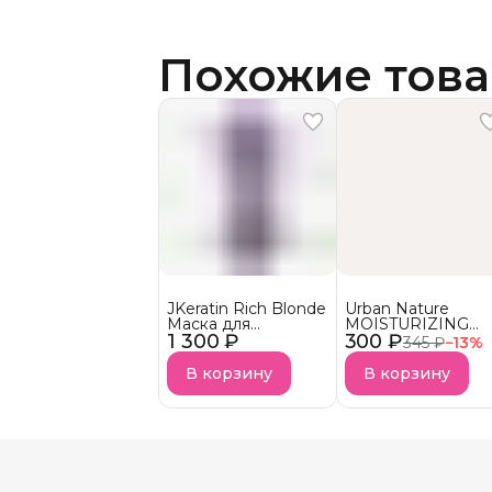
Похожие тов
JKeratin Rich Blonde
Urban Nature
Маска для
MOISTURIZING
1 300 ₽
осветленных волос
300 ₽
Кондиционер
345 ₽
−
13
%
Уход &
Увлажняющий
нейтрализация
АКЦИЯ!
В корзину
В корзину
желтизны СКОРО В
НАЛИЧИИ!