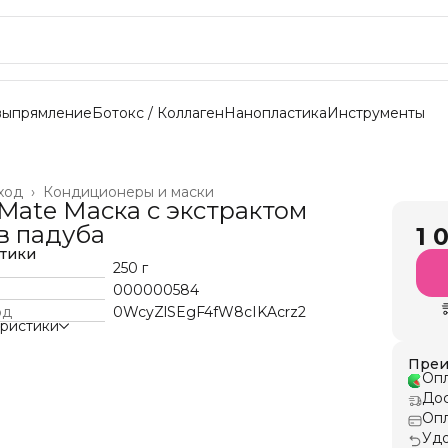
выпрямление
Ботокс / Коллаген
Нанопластика
Инструменты
ход
›
Кондиционеры и маски
l Mate Маска с экстрактом
в падуба
1 
стики
250 г
000000584
од
0WcyZlSEgF4fW8cIKAcrz2
еристики
Преи
Опл
Дос
Опл
Удо