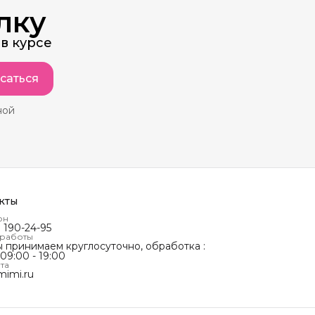
лку
в курсе
саться
ной
кты
он
) 190-24-95
 работы
ы принимаем круглосуточно, обработка :
 09:00 - 19:00
та
mimi.ru