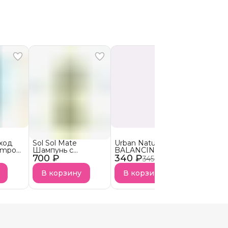
ход
Sol Sol Mate
Urban Nature
NO FRIZ
ampoo
Шампунь с
BALANCING
ШГО PR
700 ₽
экстрактом листьев
340 ₽
Шампунь
850 ₽
Шампунь
345 ₽
−
1
%
8
ый
падуба
Балансирующий
Очистки
для жирной кожи
В корзину
В корзину
В кор