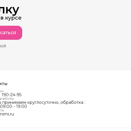
лку
в курсе
саться
ной
кты
он
) 190-24-95
 работы
ы принимаем круглосуточно, обработка :
 09:00 - 19:00
та
mimi.ru