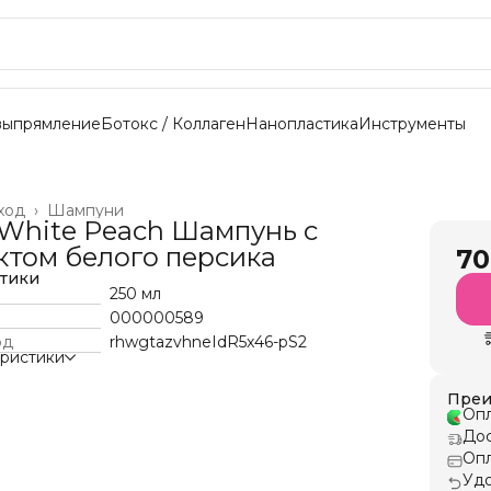
выпрямление
Ботокс / Коллаген
Нанопластика
Инструменты
ход
›
Шампуни
l White Peach Шампунь с
ктом белого персика
70
стики
250 мл
000000589
од
rhwgtazvhneIdR5x46-pS2
еристики
Преи
Опл
Дос
Опл
Удо