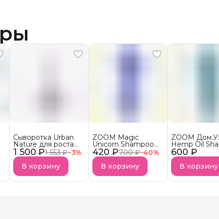
ары
Сыворотка Urban
ZOOM Magic
ZOOM Дом.У
Nature для роста
Unicorn Shampoo
Hemp Oil Sh
1 500 ₽
волос АКЦИЯ!
420 ₽
Шампунь
600 ₽
Шампунь
1 553 ₽
−
3
%
700 ₽
−
40
%
безсульфатный
бессульфатн
УСПЕЙ КУПИТЬ
В корзину
В корзину
В корзину
Снятие с продаж