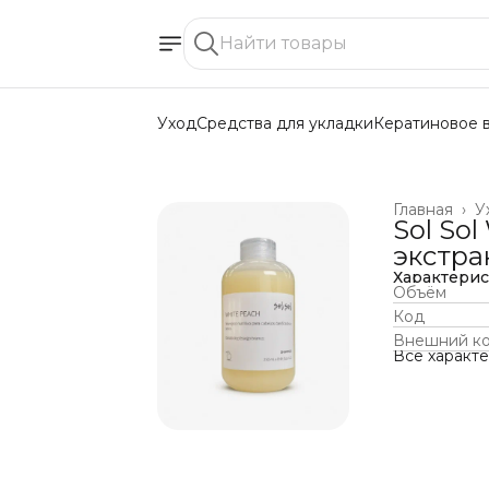
Уход
Средства для укладки
Кератиновое 
Главная
›
У
Sol So
экстра
Характери
Объём
Код
Внешний к
Все характ