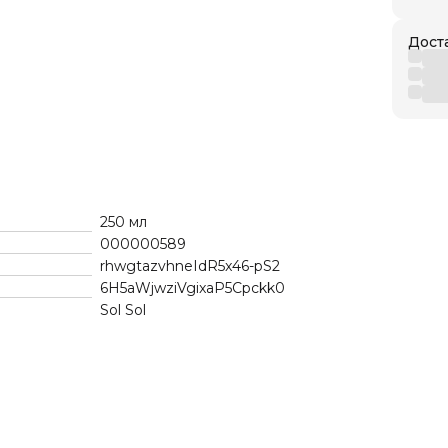
Дост
250 мл
000000589
rhwgtazvhneIdR5x46-pS2
6H5aWjwziVgixaP5Cpckk0
Sol Sol