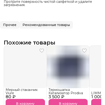
Протрите поверхность чистой салфеткой и удалите
загрязнения.
Прочее
Рекомендованные товары
Похожие товары
Мерный стаканчик
Термошапка
Viure
Катализатор Prodiva
LIMM К
80 ₽
3 500 ₽
1 000 
В корзину
В корзину
В