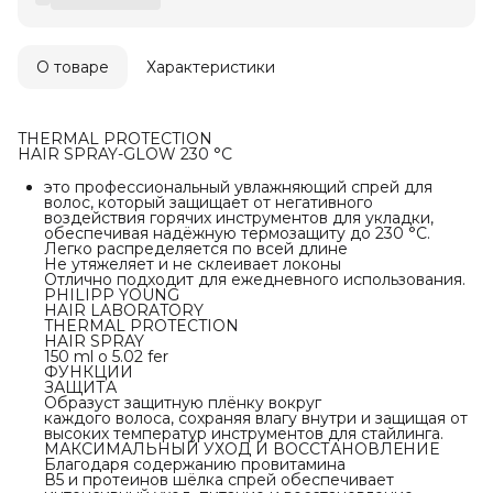
О товаре
Характеристики
THERMAL PROTECTION
HAIR SPRAY-GLOW 230 °C
это профессиональный увлажняющий спрей для
волос, который защищает от негативного
воздействия горячих инструментов для укладки,
обеспечивая надёжную термозащиту до 230 °С.
Легко распределяется по всей длине
Не утяжеляет и не склеивает локоны
Отлично подходит для ежедневного использования.
PHILIPP YOUNG
HAIR LABORATORY
THERMAL PROTECTION
HAIR SPRAY
150 ml o 5.02 fer
ФУНКЦИИ
ЗАЩИТА
Образуст защитную плёнку вокруг
каждого волоса, сохраняя влагу внутри и защищая от
высоких температур инструментов для стайлинга.
МАКСИМАЛЬНЫЙ УХОД И ВОССТАНОВЛЕНИЕ
Благодаря содержанию провитамина
В5 и протеинов шёлка спрей обеспечивает