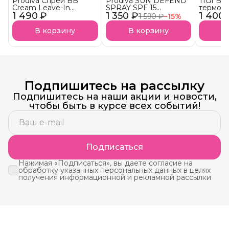
Prodiva Спрей BB
Prodiva SUN DEFEND
TIGI B
Cream Leave-In
SPRAY SPF 15
термоза
1 490 ₽
Универсальная
1 350 ₽
«Солнечная защита»
1 400 
придани
1 590 ₽
−
15
%
кремовая
спрей СПФ защита от
HEADR
термозащита для
UVA- и UVB-фильтров
В корзину
В корзину
В
волос
АКЦИЯ!
Подпишитесь на рассылку
Подпишитесь на наши акции и новости,
чтобы быть в курсе всех событий!
Подписаться
Нажимая «Подписаться», вы даете согласие на
обработку указанных персональных данных в целях
получения информационной и рекламной рассылки