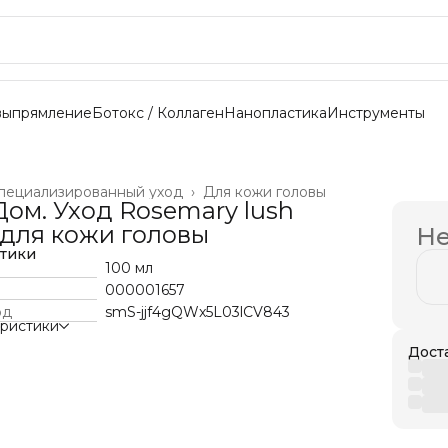
выпрямление
Ботокс / Коллаген
Нанопластика
Инструменты
пециализированный уход
›
Для кожи головы
Дом. Уход Rosemary lush
для кожи головы
Не
стики
100 мл
000001657
од
smS-jjf4gQWx5L03lCV843
еристики
Дост