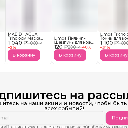
MAE D` AGUA
Limba Trichol
Trihology Маска
Limba Пилинг -
Тоник для ко
1 040 ₽
успокаивающая для
Шампунь для кожи
1 100 ₽
головы Balan
1 060 ₽
1 60
кожи головы
120 ₽
головы Mint Scalp
Strength Ton
200 ₽
−
40
%
−
2
%
−
31
%
CALMING MASK
Cleansing Shampoo
АКЦИЯ! Выво
Сашет
ассортимент
В корзину
В корзину
В корзину
дпишитесь на рассы
итесь на наши акции и новости, чтобы быть 
всех событий!
Подпи
 «Подписаться», вы даете согласие на обработку указанных