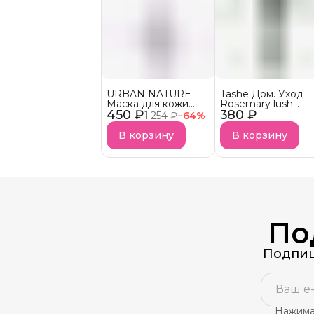
URBAN NATURE
Tashe Дом. Уход
Маска для кожи
Rosemary lush
450 ₽
головы ANTI-
380 ₽
Сыворотка-бустер
1 254 ₽
−
64
%
DANDRUFF против
для кожи головы
перхоти АКЦИЯ!
В корзину
В корзину
По
Подпиш
Нажимая