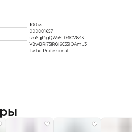
100 мл
000001657
smS-jjf4gQWx5L03lCV843
V8wBRi75iR8I6C55IOAmU3
Tashe Professional
ары