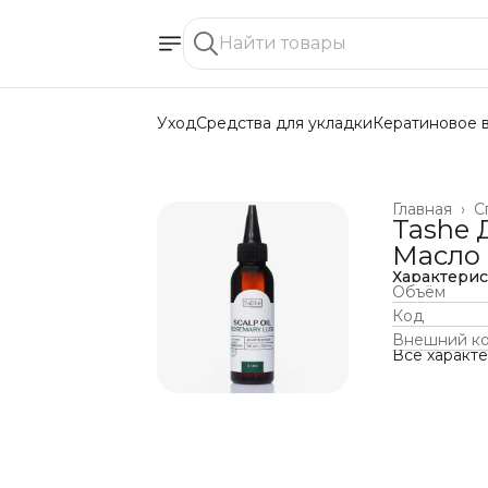
Уход
Средства для укладки
Кератиновое 
Главная
›
С
Tashe 
Масло 
Характери
Объём
Код
Внешний к
Все характ