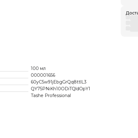
Дост
100 мл
000001656
60yC5w91jEbgGrQq8ttlL3
QY75PNiKh10ODiTQldOpY1
Tashe Professional