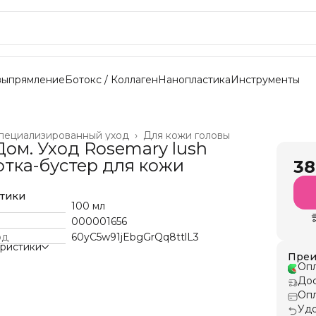
выпрямление
Ботокс / Коллаген
Нанопластика
Инструменты
пециализированный уход
›
Для кожи головы
Дом. Уход Rosemary lush
тка-бустер для кожи
38
стики
100 мл
000001656
од
60yC5w91jEbgGrQq8ttlL3
еристики
Преи
Опл
Дос
Опл
Удо