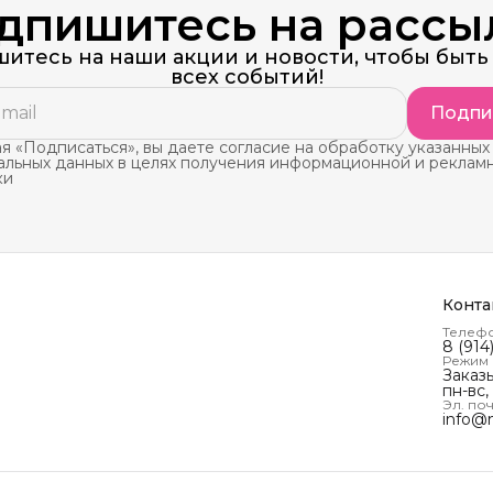
дпишитесь на рассы
итесь на наши акции и новости, чтобы быть 
всех событий!
Подпи
 «Подписаться», вы даете согласие на обработку указанных
альных данных в целях получения информационной и реклам
ки
Конта
Телеф
8 (914
Режим
Заказ
пн-вс,
Эл. поч
info@