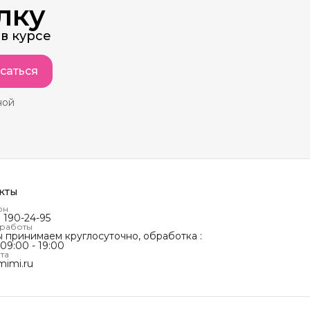
лку
в курсе
саться
ной
кты
он
) 190-24-95
 работы
ы принимаем круглосуточно, обработка :
 09:00 - 19:00
та
mimi.ru