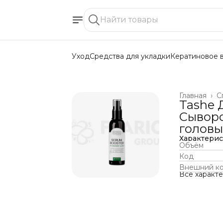
Уход
Средства для укладки
Кератиновое 
Главная
›
С
Tashe 
Сыворо
головы
Характери
Объём
Код
Внешний к
Все характ