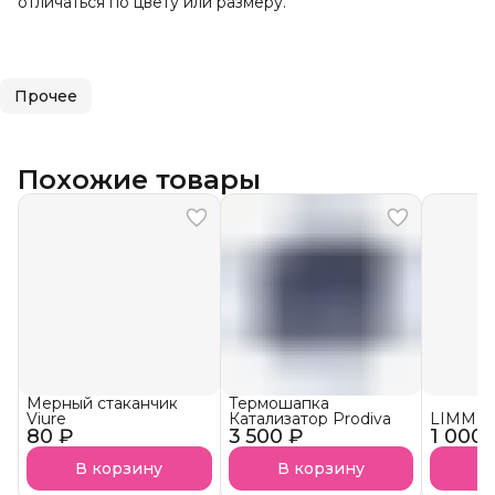
отличаться по цвету или размеру.
Прочее
Похожие товары
Мерный стаканчик
Термошапка
Viure
Катализатор Prodiva
LIMM К
80 ₽
3 500 ₽
1 000 
В корзину
В корзину
В