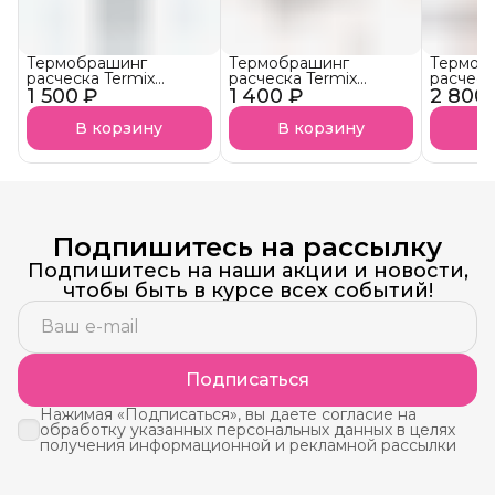
Термобрашинг
Термобрашинг
Термоб
расческа Termix
расческа Termix
расческ
1 500 ₽
Evolution XL
1 400 ₽
Evolution Soft
2 800
Evoluti
В корзину
В корзину
В
Подпишитесь на рассылку
Подпишитесь на наши акции и новости,
чтобы быть в курсе всех событий!
Подписаться
Нажимая «Подписаться», вы даете согласие на
обработку указанных персональных данных в целях
получения информационной и рекламной рассылки