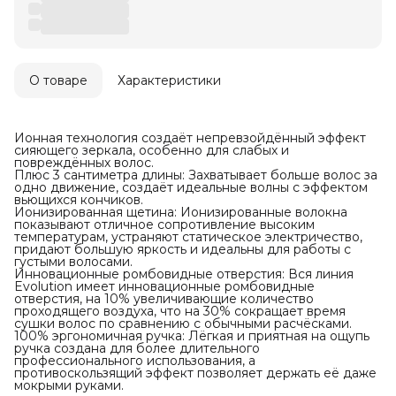
О товаре
Характеристики
Ионная технология создаёт непревзойдённый эффект
сияющего зеркала, особенно для слабых и
повреждённых волос.
Плюс 3 сантиметра длины: Захватывает больше волос за
одно движение, создаёт идеальные волны с эффектом
вьющихся кончиков.
Ионизированная щетина: Ионизированные волокна
показывают отличное сопротивление высоким
температурам, устраняют статическое электричество,
придают большую яркость и идеальны для работы с
густыми волосами.
Инновационные ромбовидные отверстия: Вся линия
Evolution имеет инновационные ромбовидные
отверстия, на 10% увеличивающие количество
проходящего воздуха, что на 30% сокращает время
сушки волос по сравнению с обычными расчёсками.
100% эргономичная ручка: Лёгкая и приятная на ощупь
ручка создана для более длительного
профессионального использования, а
противоскользящий эффект позволяет держать её даже
мокрыми руками.