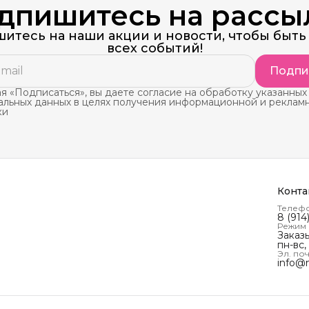
дпишитесь на рассы
итесь на наши акции и новости, чтобы быть 
всех событий!
Подпи
 «Подписаться», вы даете согласие на обработку указанных
альных данных в целях получения информационной и реклам
ки
Конта
Телеф
8 (914
Режим
Заказ
пн-вс,
Эл. поч
info@