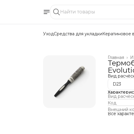
Уход
Средства для укладки
Кератиновое 
Главная
›
И
Термоб
Evoluti
Вид расчёс
D23
Характери
Вид расчёс
Код
Внешний к
Все характ