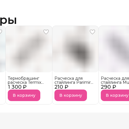
ары
Термобрашинг
Расческа для
Расческа для
se
расческа Termix
стайлинга Parimir
стайлинга M
1 300 ₽
Evolution Plus
210 ₽
PRB09 Черный
290 ₽
MRB-42
В корзину
В корзину
В корзину