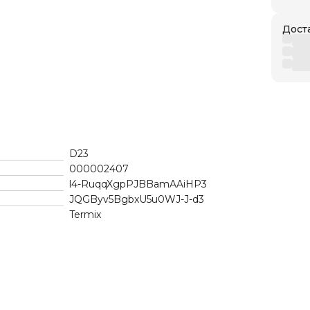
Дост
D23
000002407
l4-RuqqXgpPJBBamAAiHP3
JQGByv5BgbxU5u0WJ-J-d3
Termix