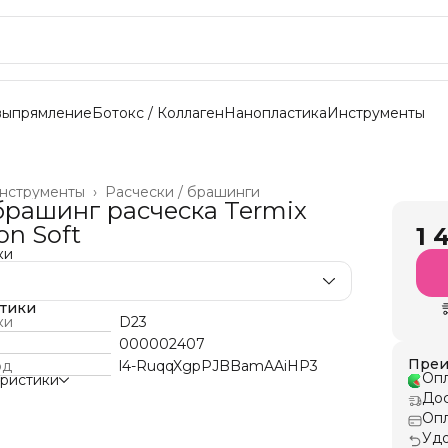
выпрямление
Ботокс / Коллаген
Нанопластика
Инструменты
нструменты
›
Расчески / брашинги
рашинг расческа Termix
on Soft
1 
ки
стики
ки
D23
000002407
Преи
од
l4-RuqqXgpPJBBamAAiHP3
Опл
еристики
Дос
Опл
Удо