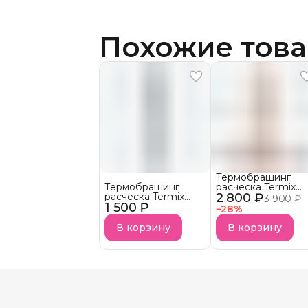
Похожие тов
Термобрашинг
Термобрашинг
расческа Termix
расческа Termix
2 800 ₽
Evolution Gold Ro
3 900 ₽
1 500 ₽
Evolution XL
−
28
%
В корзину
В корзину