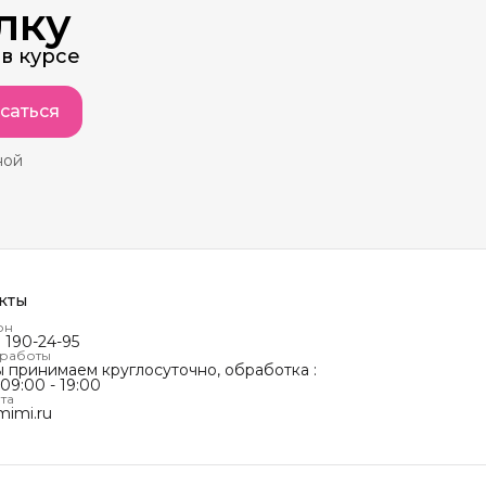
лку
в курсе
саться
ной
кты
он
) 190-24-95
 работы
ы принимаем круглосуточно, обработка :
 09:00 - 19:00
та
mimi.ru