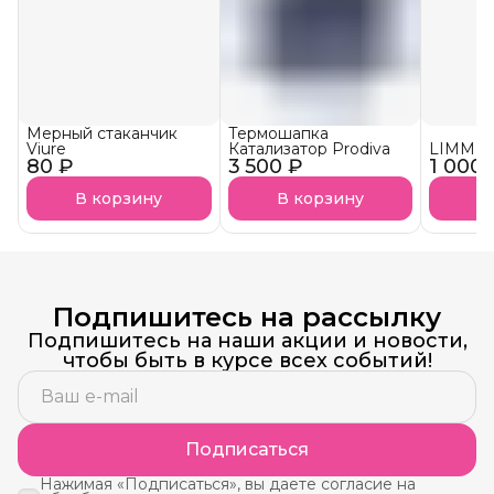
Мерный стаканчик
Термошапка
Viure
Катализатор Prodiva
LIMM К
80 ₽
3 500 ₽
1 000 
В корзину
В корзину
В
Подпишитесь на рассылку
Подпишитесь на наши акции и новости,
чтобы быть в курсе всех событий!
Подписаться
Нажимая «Подписаться», вы даете согласие на