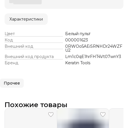
Характеристики
Цвет
Белый пульт
Код
000001623
Внешний код
0RWOo5AEiSRNHDr24WZF
U2
Внешний код продукта
Lm1c0qE1hrFHT4Vt07wnY3
Бренд
Keratin Tools
Прочее
Похожие товары