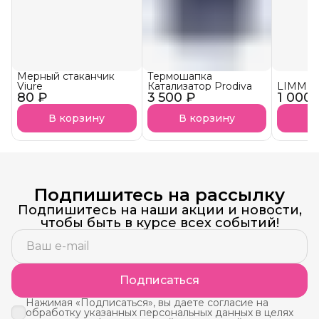
Мерный стаканчик
Термошапка
Viure
Катализатор Prodiva
LIMM К
80 ₽
3 500 ₽
1 000 
В корзину
В корзину
В
Подпишитесь на рассылку
Подпишитесь на наши акции и новости,
чтобы быть в курсе всех событий!
Подписаться
Нажимая «Подписаться», вы даете согласие на
обработку указанных персональных данных в целях