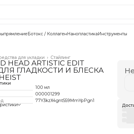
выпрямление
Ботокс / Коллаген
Нанопластика
Инструменты
редства для укладки
›
Стайлинг
ED HEAD ARTISTIC EDIT
ДЛЯ ГЛАДКОСТИ И БЛЕСКА
Не
HEIST
стики
100 мл
000001299
од
77Y3kzX4gnt559MmYpPgn1
еристики
Дост