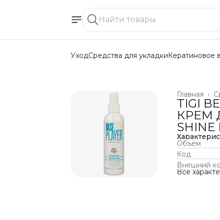
Уход
Средства для укладки
Кератиновое 
Главная
›
С
TIGI B
КРЕМ 
SHINE 
Характери
Объём
Код
Внешний к
Все характ