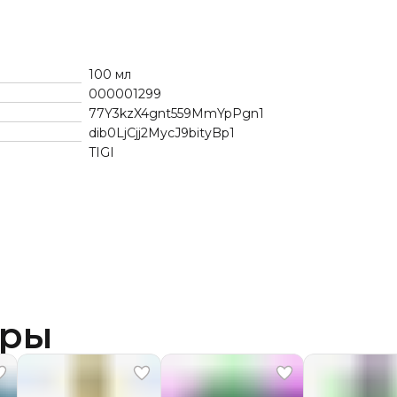
100 мл
000001299
77Y3kzX4gnt559MmYpPgn1
dib0LjCjj2MycJ9bityBp1
TIGI
ары