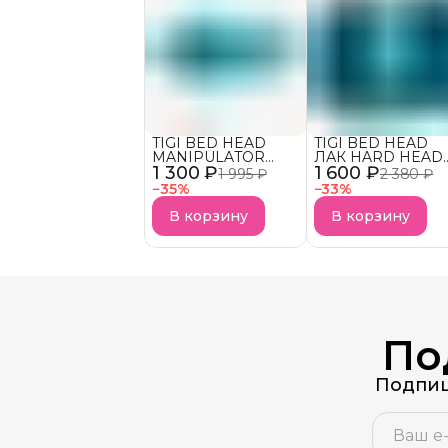
TIGI BED HEAD
TIGI BED HEAD
MANIPULATOR
ЛАК HARD HEAD
1 300 ₽
текстурирующая
1 600 ₽
для супер сильно
1 995 ₽
2 380 ₽
паста для волос
фиксации АКЦИЯ!
−
35
%
−
33
%
АКЦИЯ!
В корзину
В корзину
По
Подпиш