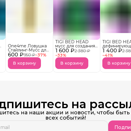
TIGI BED HEAD
TIGI BED HE
One4me Ловушка
мусс для создания
дефинирующ
й
Стайлинг-Мусс для
1 600 ₽
эффекта вьющихся
1 400 ₽
крем для вь
2 380 ₽
2 3
600 ₽
четких локонов
волос FOXY CURLS
волос FOXY 
950 ₽
−
37
%
−
33
%
−
41
%
Упругость,
АКЦИЯ!
АКЦИЯ!
Контроль,
В корзину
В корзину
В корзину
Фиксация
(Schwarzkopf got2b)
дпишитесь на рассы
итесь на наши акции и новости, чтобы быть 
всех событий!
Подпи