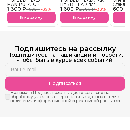
TIGI BED HEAD
TIGI BED HEAD ЛАК
One4me
MANIPULATOR
HARD HEAD для
Стайлин
1 300 ₽
текстурирующая паста
1 600 ₽
супер сильной
600 ₽
четких 
1 995 ₽
−
35
%
2 380 ₽
−
33
%
для волос АКЦИЯ!
фиксации АКЦИЯ!
Упругос
Фиксац
В корзину
В корзину
В
(Schwar
Подпишитесь на рассылку
Подпишитесь на наши акции и новости,
чтобы быть в курсе всех событий!
Подписаться
Нажимая «Подписаться», вы даете согласие на
обработку указанных персональных данных в целях
получения информационной и рекламной рассылки