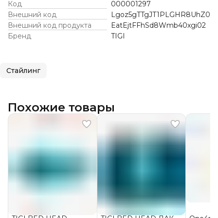
Код
000001297
Внешний код
Lgoz5gTTgJT1PLGHR8UhZ0
Внешний код продукта
EatEjtFFhSd8Wmb40xgi02
Бренд
TIGI
Стайлинг
Похожие товары