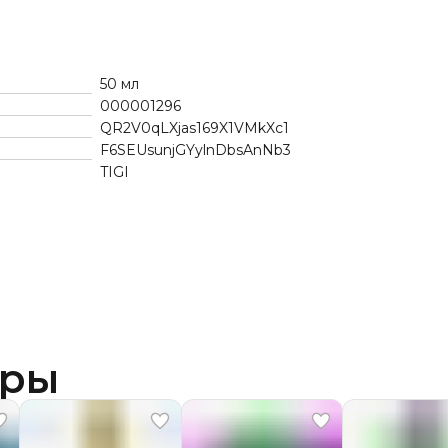
50 мл
000001296
QR2V0qLXjas169X1VMkXc1
F6SEUsunjGYylnDbsAnNb3
TIGI
ары