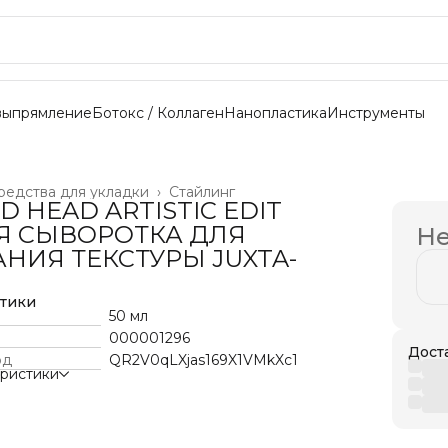
выпрямление
Ботокс / Коллаген
Нанопластика
Инструменты
редства для укладки
›
Стайлинг
ED HEAD ARTISTIC EDIT
Я СЫВОРОТКА ДЛЯ
Не
НИЯ ТЕКСТУРЫ JUXTA-
стики
50 мл
000001296
Дост
од
QR2V0qLXjas169X1VMkXc1
еристики