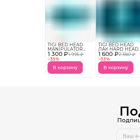
TIGI BED HEAD
TIGI BED HEAD
MANIPULATOR
ЛАК HARD HEAD
1 300 ₽
текстурирующая
1 600 ₽
для супер сильно
1 995 ₽
2 380 ₽
паста для волос
фиксации АКЦИЯ!
−
35
%
−
33
%
АКЦИЯ!
В корзину
В корзину
По
Подпиш