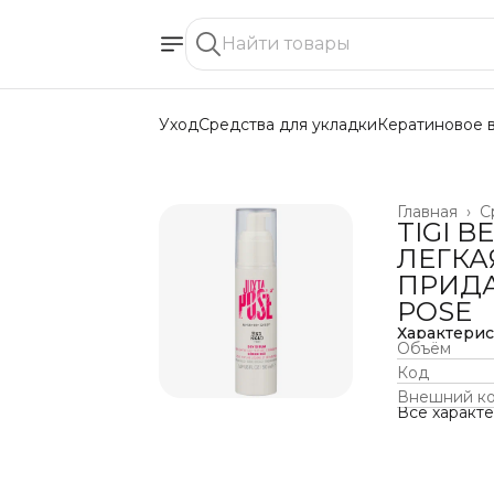
Уход
Средства для укладки
Кератиновое 
Главная
›
С
TIGI B
ЛЕГКА
ПРИДА
POSE
Характери
Объём
Код
Внешний к
Все характ