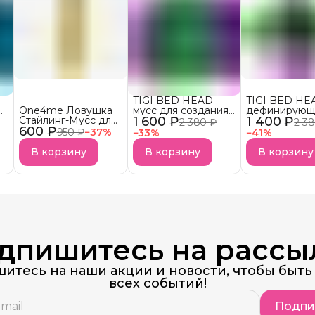
TIGI BED HEAD
TIGI BED HE
One4me Ловушка
мусс для создания
дефинирующ
й
Стайлинг-Мусс для
1 600 ₽
эффекта вьющихся
1 400 ₽
крем для вь
2 380 ₽
2 3
600 ₽
четких локонов
волос FOXY CURLS
волос FOXY 
950 ₽
−
37
%
−
33
%
−
41
%
Упругость,
АКЦИЯ!
АКЦИЯ!
Контроль,
В корзину
В корзину
В корзину
Фиксация
(Schwarzkopf got2b)
дпишитесь на рассы
итесь на наши акции и новости, чтобы быть 
всех событий!
Подпи