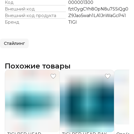
Код
000001300
Внешний код
fztOygCYh8OpN8u7SSiQg0
Внешний код продукта
Z9Jao5wah1LA1JnWaGcP41
Бренд
TIGI
Стайлинг
Похожие товары