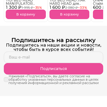
TIGI BED HEAD
TIGI BED HEAD ЛАК
One4me
MANIPULATOR
HARD HEAD для
Стайлин
1 300 ₽
текстурирующая паста
1 600 ₽
супер сильной
600 ₽
четких 
1 995 ₽
−
35
%
2 380 ₽
−
33
%
для волос АКЦИЯ!
фиксации АКЦИЯ!
Упругос
Фиксац
В корзину
В корзину
В
(Schwar
Подпишитесь на рассылку
Подпишитесь на наши акции и новости,
чтобы быть в курсе всех событий!
Подписаться
Нажимая «Подписаться», вы даете согласие на
обработку указанных персональных данных в целях
получения информационной и рекламной рассылки