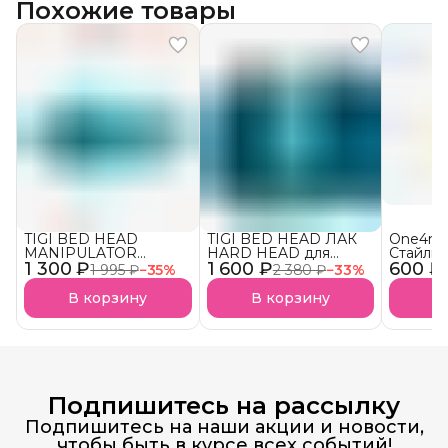
Похожие товары
TIGI BED HEAD
TIGI BED HEAD ЛАК
One4me
MANIPULATOR
HARD HEAD для
Стайлин
1 300 ₽
текстурирующая паста
1 600 ₽
супер сильной
600 ₽
четких 
1 995 ₽
−
35
%
2 380 ₽
−
33
%
для волос АКЦИЯ!
фиксации АКЦИЯ!
Упругос
Фиксац
В корзину
В корзину
В
(Schwar
Подпишитесь на рассылку
Подпишитесь на наши акции и новости,
чтобы быть в курсе всех событий!