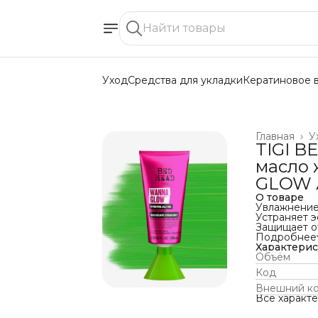
Уход
Средства для укладки
Кератиновое 
Главная
›
У
TIGI 
масло 
GLOW 
О товаре
Увлажнение
Устраняет 
Защищает о
Придает си
Подробнее
Назначени
Характери
БЛЕСК
Объём
Объем: 100
Код
Аромат: Со
Хочешь сият
Внешний к
питает твои
Все характ
Волосы ухо
нежелательн