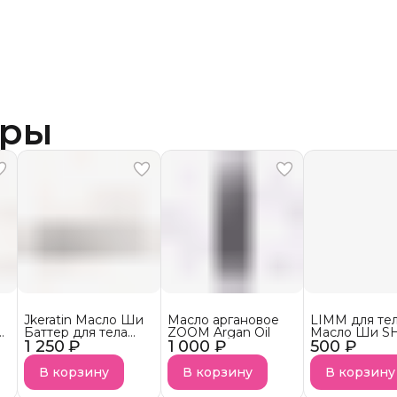
ары
я
Jkeratin Масло Ши
Масло аргановое
LIMM для те
Баттер для тела
ZOOM Argan Oil
Масло Ши S
1 250 ₽
Body Shea Butter с
1 000 ₽
500 ₽
BUTTER
ароматом La
Sultane СКОРО В
В корзину
В корзину
В корзину
НАЛИЧИИ!