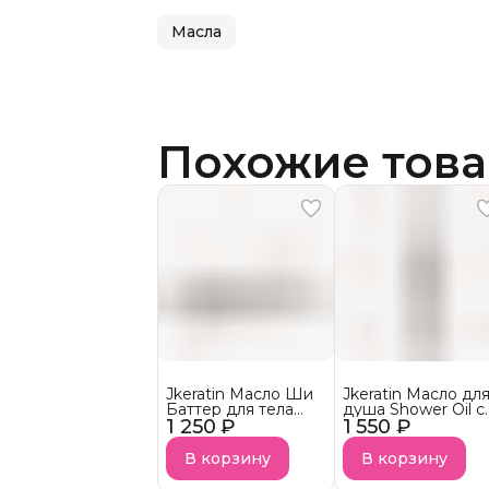
Масла
Похожие тов
Jkeratin Масло Ши
Jkeratin Масло дл
Баттер для тела
душа Shower Oil с
1 250 ₽
Body Shea Butter с
1 550 ₽
ароматом La
ароматом
Sultane СКОРО В
клубничного
НАЛИЧИИ!
В корзину
В корзину
десерта СКОРО В
НАЛИЧИИ!