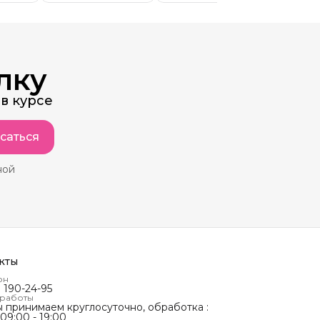
лку
в курсе
саться
ной
кты
он
) 190-24-95
 работы
ы принимаем круглосуточно, обработка :
 09:00 - 19:00