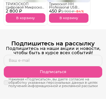
ТРИХОСКОП
Трихоскоп HH
Цифровой Микроскоп
Professional USB
2 800 ₽
LIMBA COSMETICS
450 ₽
проводной Цифровой
2 900 ₽
−
84
%
USB
микроскоп АКЦИЯ!
В корзину
В корзину
Подпишитесь на рассылку
Подпишитесь на наши акции и новости,
чтобы быть в курсе всех событий!
Подписаться
Нажимая «Подписаться», вы даете согласие на
обработку указанных персональных данных в целях
получения информационной и рекламной рассылки