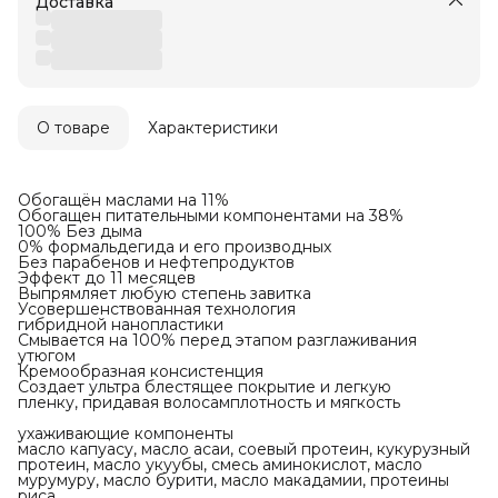
Доставка
О товаре
Характеристики
Обогащён маслами на 11%
Обогащен питательными компонентами на 38%
100% Без дыма
0% формальдегида и его производных
Без парабенов и нефтепродуктов
Эффект до 11 месяцев
Выпрямляет любую степень завитка
Усовершенствованная технология
гибридной нанопластики
Смывается на 100% перед этапом разглаживания
утюгом
Кремообразная консистенция
Создает ультра блестящее покрытие и легкую
пленку, придавая волосамплотность и мягкость
ухаживающие компоненты
масло капуасу, масло асаи, соевый протеин, кукурузный
протеин, масло укуубы, смесь аминокислот, масло
мурумуру, масло бурити, масло макадамии, протеины
риса