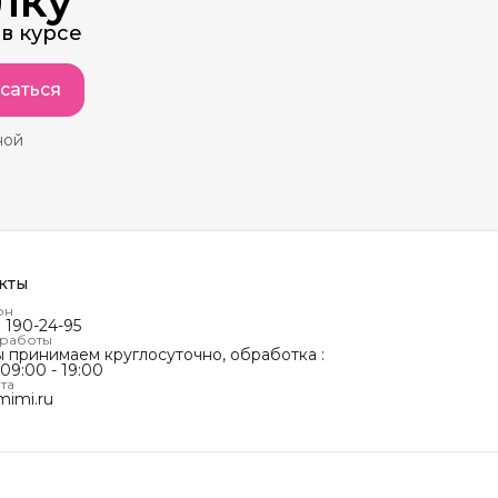
лку
в курсе
саться
ной
кты
он
) 190-24-95
 работы
ы принимаем круглосуточно, обработка :
 09:00 - 19:00
та
mimi.ru