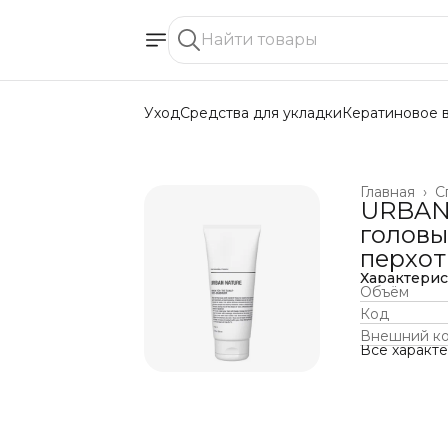
Уход
Средства для укладки
Кератиновое 
Главная
›
С
URBAN
голов
перхо
Характери
Объём
Код
Внешний к
Все характ