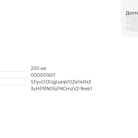
Дост
200 мл
000001601
SFyvOJJUgIzeqVOZe14R43
3yHPRN0SjPKGmzV2-9reb1