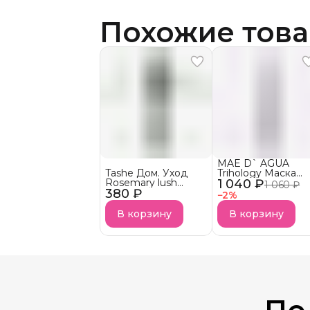
Похожие тов
MAE D` AGUA
Tashe Дом. Уход
Trihology Маска
Rosemary lush
1 040 ₽
успокаивающая д
1 060 ₽
380 ₽
Сыворотка-бустер
кожи головы
−
2
%
для кожи головы
CALMING MASK
В корзину
В корзину