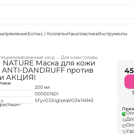
выпрямление
Ботокс / Коллаген
Нанопластика
Инструменты
пециализированный уход
›
Для кожи головы
 NATURE Маска для кожи
ы ANTI-DANDRUFF против
45
ти АКЦИЯ!
стики
200 мл
000001601
од
SFyvOJJUgIzeqVOZe14R43
еристики
Преи
Опл
Дос
Опл
Удо