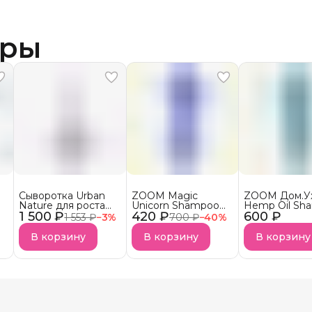
ары
Сыворотка Urban
ZOOM Magic
ZOOM Дом.У
Nature для роста
Unicorn Shampoo
Hemp Oil Sh
1 500 ₽
волос АКЦИЯ!
420 ₽
Шампунь
600 ₽
Шампунь
1 553 ₽
−
3
%
700 ₽
−
40
%
безсульфатный
бессульфатн
УСПЕЙ КУПИТЬ
В корзину
В корзину
В корзину
Снятие с продаж