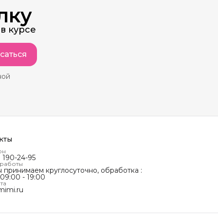
лку
в курсе
саться
ной
кты
он
) 190-24-95
 работы
ы принимаем круглосуточно, обработка :
 09:00 - 19:00
та
mimi.ru