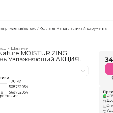
выпрямление
Ботокс / Коллаген
Нанопластика
Инструменты
ход
›
Шампуни
Nature MOISTURIZING
нь Увлажняющий АКЦИЯ!
34
стики
100 мл
568752054
Преи
од
568752054
Опл
еристики
Дос
Опл
Удо