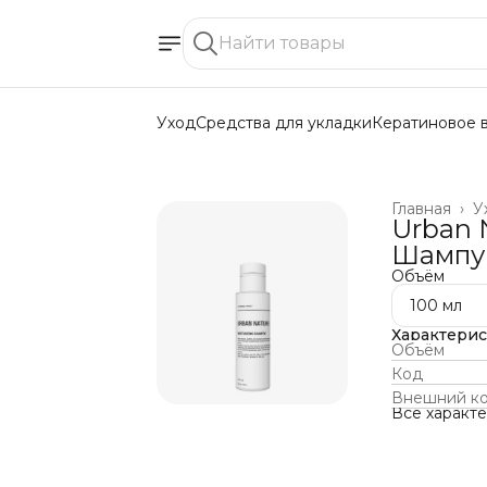
Уход
Средства для укладки
Кератиновое 
Главная
›
У
Urban 
Шампу
Объём
100 мл
Характери
Объём
Код
Внешний к
Все характ