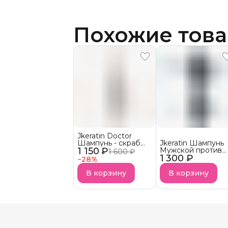
Похожие тов
Jkeratin Doctor
Шампунь - скраб
Jkeratin Шампунь
1 150 ₽
Doctor СКОРО В
Мужской против
1 600 ₽
НАЛИЧИИ!
1 300 ₽
выпадения волос
−
28
%
JMan СКОРО В
НАЛИЧИИ!
В корзину
В корзину