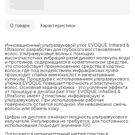
О товаре
Характеристики
Инновационный ультразвуковой утюг EVOQUE Infrared &
Ultrasonic разработан для глубокого восстановления
волос. Ультразвуковые волны с помощью
высокочастотных вибраций разъединяют молекулы воды
и протеинов, содержащихся в косметическом средстве,
что способствует проникновению средства в кортекс
волоса, где под воздействием инфракрасных лучей
происходит спайка аминокислот и запечатывание
кутикулы. Процедура с использованием ультразвукового
утюжка EVOQUE повышает прочность и эластичность
волос. Основная задача утюжка - это усиление эффекта
от процедур в десятки раз! Утюг EVOQUE InfraRed &
UltraSonic имеет 2 пластины: инфракрасную и
ультразвуковую. При использовании рабочая
поверхность остаётся холодной. Им невозможно сжечь
волосы или обжечь кожу.
Цифры на дисплее означают мощность ультразвукового
излучателя. Регулировка не требуется, для постоянного
использования подходит значение 100.
Допускается незначительный нагрев пластин в