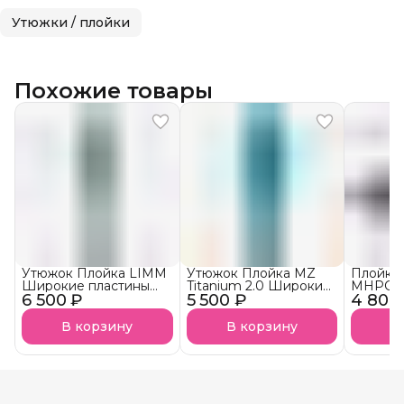
Утюжки / плойки
Похожие товары
Утюжок Плойка LIMM
Утюжок Плойка MZ
Плойка
Широкие пластины
Titanium 2.0 Широкие
MHPC-
6 500 ₽
для кератина и
5 500 ₽
пластины для
4 800
ботокса
кератина и ботокса
В корзину
В корзину
В