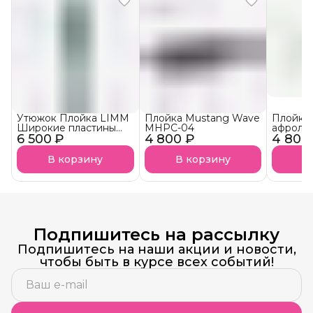
Утюжок Плойка LIMM
Плойка Mustang Wave
Плойка 
Широкие пластины
MHPC-04
афроло
6 500 ₽
для кератина и
4 800 ₽
4 800
02
ботокса
В корзину
В корзину
В
Подпишитесь на рассылку
Подпишитесь на наши акции и новости,
чтобы быть в курсе всех событий!