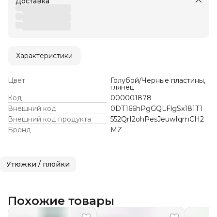
Доставка
Характеристики
Цвет
Голубой/Черные пластины,
глянец
Код
000001878
Внешний код
0DT166hPgGQLFlgSx181T1
Внешний код продукта
552QrI2ohPesJeuwIqmCH2
Бренд
MZ
Утюжки / плойки
Похожие товары