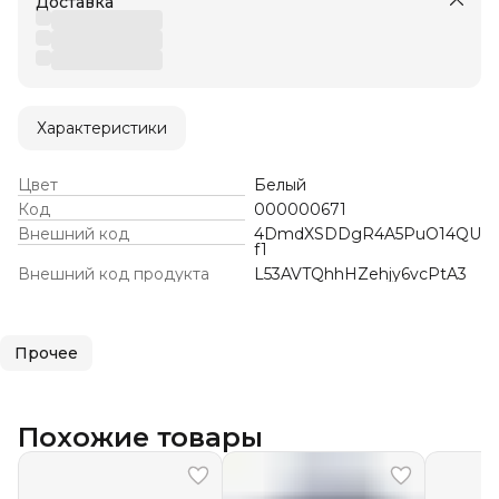
Доставка
Характеристики
Цвет
Белый
Код
000000671
Внешний код
4DmdXSDDgR4A5PuO14QU
f1
Внешний код продукта
L53AVTQhhHZehjy6vcPtA3
Прочее
Похожие товары