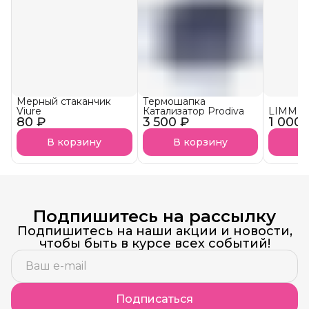
Мерный стаканчик
Термошапка
Viure
Катализатор Prodiva
LIMM К
80 ₽
3 500 ₽
1 000 
В корзину
В корзину
В
Подпишитесь на рассылку
Подпишитесь на наши акции и новости,
чтобы быть в курсе всех событий!
Подписаться