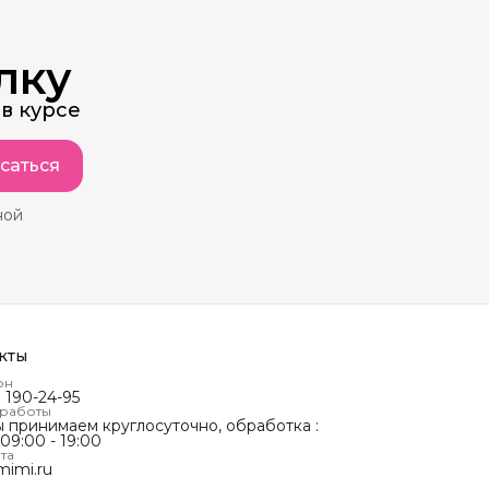
лку
в курсе
саться
ной
кты
он
) 190-24-95
 работы
ы принимаем круглосуточно, обработка :
 09:00 - 19:00
та
mimi.ru