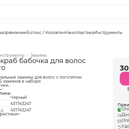
выпрямление
Ботокс / Коллаген
Нанопластика
Инструменты
нструменты
›
Зажимы
краб бабочка для волос
ro
30
альные зажимы для волос с логотипом
 зажимов в наборе.
тики
стики
Черный
431743247
Преи
Опл
од
431743247
еристики
Дос
Опл
Удо