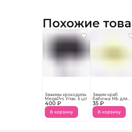
Похожие тов
Зажимы крокодилы
Зажим краб
MegaPro Упак. 6 шт
бабочка Mb для
400 ₽
35 ₽
волос 1шт
В корзину
В корзину