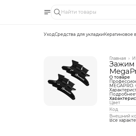
Уход
Средства для укладки
Кератиновое 
Главная
›
И
Зажим 
MegaP
О товаре
Профессион
MEGAPRO. 6
Характерис
Бренд
Подробнее
MEGAPRO
Характери
Цвет
Код
Внешний к
Все характ