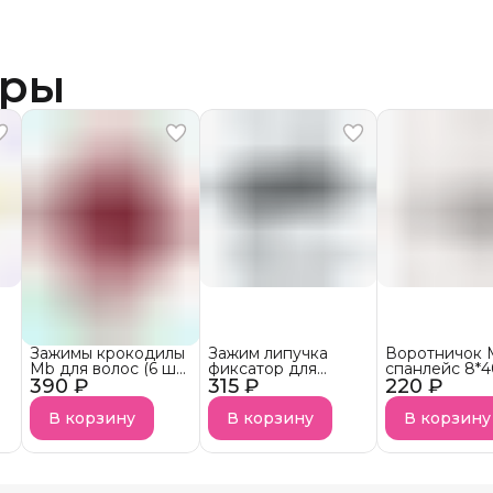
ары
Зажимы крокодилы
Зажим липучка
Воротничок 
Mb для волос (6 шт/
фиксатор для
cпанлейс 8*4
390 ₽
уп)
315 ₽
коротких волос Mb
220 ₽
(2 шт/уп)
В корзину
В корзину
В корзину