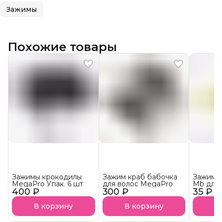
Зажимы
Похожие товары
Зажимы крокодилы
Зажим краб бабочка
Зажим к
MegaPro Упак. 6 шт
для волос MegaPro
Mb для 
400 ₽
300 ₽
35 ₽
В корзину
В корзину
В