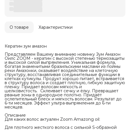
О товаре
Характеристики
Кератин зум амазон
Представляем Вашему вниманию новинку Зум Амазон
Оилс ZOOM - кератин с высокой степенью термозащиты
и высокой силой выпрямления. Уникальная формула,
богатая знаменитыми бразильскими маслами из поймы
реки Амазонки, оказывает воздействие на клеточную
структуру, восстанавливая соединительные функции в
клетках кутикулы. Продукт хорошо питает, встраивается
в структуру волоса и создаёт плотную, гибкую защитную
пленку. Придает волосам мягкость и
шелковистость.⠀Склеивает сечку и ёлку. Превращает
рваные зоны в однородное полотно. Придаёт
ослепительный блеск и мягкость волосам. Результат до
6-ти месяцев. Эффект ультра-выпрямления до 6-ти
месяцев.
Описание
Для каких волос актуален Zoom Amazong oil:
Для плотного жесткого волоса с сильной S-образной