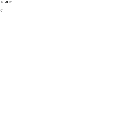
длине.
ше