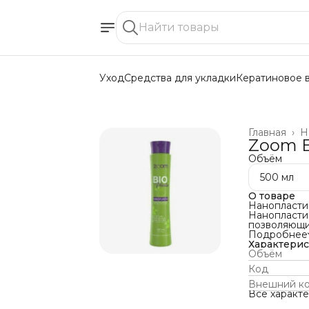
Уход
Средства для укладки
Кератиновое 
Главная
›
Н
Zoom B
Объём
500 мл
О товаре
Нанопласти
Нанопласти
позволяющий
Состав эфф
Подробнее
им невероят
Характери
Формула про
Объём
разглаживае
Код
Активные к
пшеницы, мо
Внешний к
касторовое 
Все характ
масло, гидр