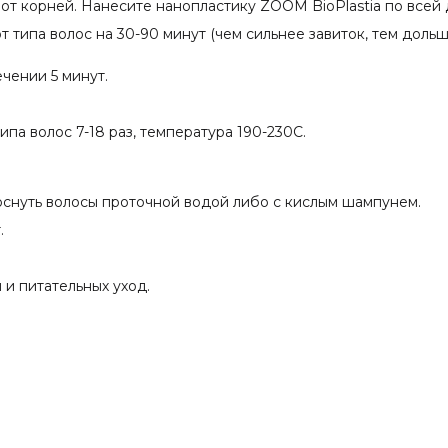
стественным путём и ополоснуть волосы
м от корней. Нанесите нанопластику ZOOM BioPlastia по всей 
водой либо с кислым шампунем.
т типа волос на 30-90 минут (чем сильнее завиток, тем доль
ку и выдержать 7-15 минут.
а 100%.
чении 5 минут.
окончена.
ать клиенту увлажняющий и питательных уход.
па волос 7-18 раз, температура 190-230С.
тики
икации
ьная
оснуть волосы проточной водой либо с кислым шампунем.
авянский
.
вреждения
и питательных уход.
е
сионального
елать тест на аллергию