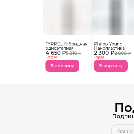
TYRREL Гибридная
Philipp Young
одноэтапная
Нанопластика
4 650 ₽
нанопластика
2 300 ₽
MOLECULAR Hair
5 810 ₽
2 800 ₽
REDUCT LISS
Straightening (ML)
−
20
%
−
18
%
УСПЕЙ КУПИТЬ!
Уходит с рынка
В корзину
В корзину
По
Подпиш