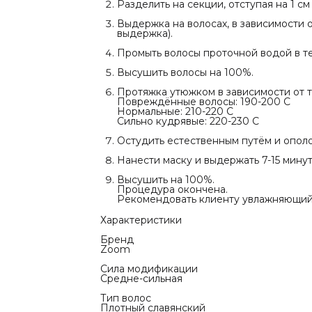
Остудить е
Разделить на секции, отступая на 1 с
проточной 
Выдержка на волосах, в зависимости о
Нанести мас
выдержка).
Высушить н
Промыть волосы проточной водой в те
Процедура 
Рекомендов
Высушить волосы на 100%.
Протяжка утюжком в зависимости от ти
Характерис
Повреждённые волосы: 190-200 С
Бренд
Нормальные: 210-220 С
Zoom
Сильно кудрявые: 220-230 С
Сила модиф
Средне-сил
Остудить естественным путём и опол
Тип волос
Плотный сл
Нанести маску и выдержать 7-15 минут
Степень По
1-2
Высушить на 100%.
Питание
Процедура окончена.
♥ ♥ ♡ ♡ ♡
Рекомендовать клиенту увлажняющий 
Применени
Для Профес
Характеристики
Нужно ли сд
Да
Бренд
Zoom
Сила модификации
Средне-сильная
Тип волос
Плотный славянский