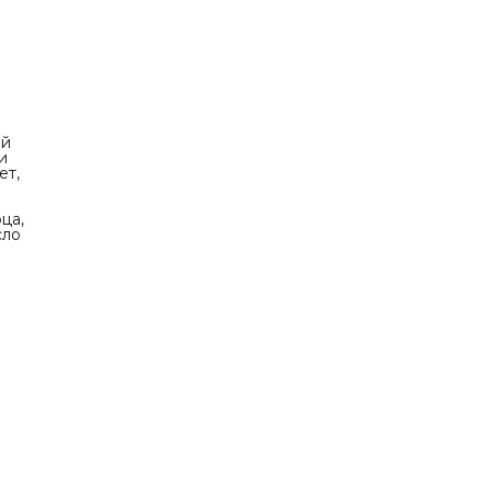
ий
и
ет,
ца,
сло