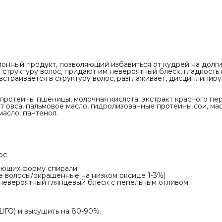
до, кунжутное масло, пантенол.
ен для:
тких волос S-образной волны
тнических/лескообразных волос
их завитков
х и жестких типов волос, имеющих форму
нь повреждения (Неокрашенные волосы/
ионный продукт, позволяющий избавиться от кудрей на долг
 на низком оксиде 1-3%)
структуру волос, придают им невероятный блеск, гладкость 
 модификация,выпрямление, невероятный
страивается в структуру волос, разглаживает, дисциплиниру
леск с пепельным отливом.
:
ову любым шампунем (не ШГО) и высушить на
ротеины пшеницы, молочная кислота, экстракт красного пер
кт овса, пальмовое масло, гидролизованные протеины сои, ма
масло, пантенол.
а секции, отступая на 1 см от корней. Нанесите
у ZOOM BioPlastia по всей длине.
 волосах, в зависимости от типа волос на 30-90
сильнее завиток, тем дольше выдержка).
ос
осы проточной водой в течении 5 минут.
еющих форму спирали
олосы на 100%.
е волосы/окрашенные на низком оксиде 1-3%)
евероятный глянцевый блеск с пепельным отливом.
южком в зависимости от типа волос 7-18 раз,
 190-230С.
ые волосы: 190-200 С
 210-220 С
явые: 220-230 С
ГО) и высушить на 80-90%.