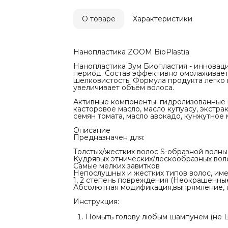
масло авока
Описание
Предназнач
О товаре
Характеристики
Толстых/жес
Кудрявых э
Самые мелк
Непослушны
Нанопластика ZOOM BioPlastia
спирали
1, 2 степе
Нанопластика Зум Биопластия - инновац
окрашенные
период. Состав эффективно омолаживает 
Абсолютная
шелковистость. Формула продукта легко в
глянцевый б
увеличивает объём волоса.
Инструкция
Помыть гол
Активные компоненты: гидролизованные п
80-90%.
касторовое масло, масло купуасу, экстра
семян томата, масло авокадо, кунжутное 
Разделить н
нанопластик
Описание
Предназначен для:
Выдержка на
минут (чем 
Толстых/жестких волос S-образной волны
Кудрявых этнических/лескообразных вол
Промыть вол
Самые мелких завитков
Непослушных и жестких типов волос, им
Высушить в
1, 2 степень повреждения (Неокрашенны
Абсолютная модификация,выпрямление, н
Протяжка ут
температура
Инструкция:
Повреждённ
Нормальные:
Сильно кудр
Помыть голову любым шампунем (не Ш