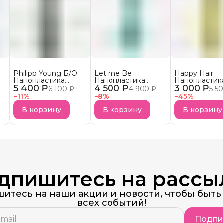
Philipp Young Б/О
Let me Be
Happy Hair
Нанопластика
Нанопластика
Нанопластик
5 400 ₽
MOLECULAR Hair
4 500 ₽
Protein Smoothing
3 000 ₽
Blinda Coiffer
6 100 ₽
4 900 ₽
5 5
Straightening (ML)
АКЦИЯ!
−
11
%
−
8
%
−
45
%
Parfum free
В корзину
В корзину
В корзину
дпишитесь на рассы
итесь на наши акции и новости, чтобы быть 
всех событий!
Подпи