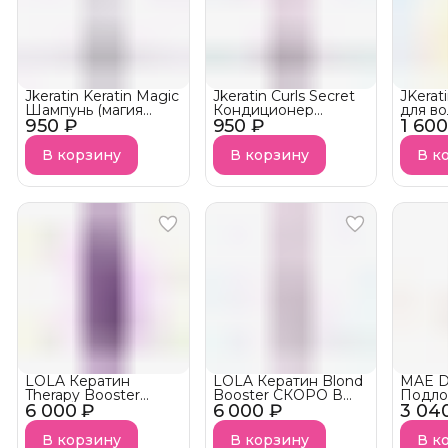
Jkeratin Keratin Magic
Jkeratin Curls Secret
JKerat
Шампунь (магия
Кондиционер
для в
950 ₽
кератина) СКОРО В
950 ₽
(секрет кудрей) для
1 600
Spray 
НАЛИЧИИ!
вьющихся и кудрявых
фильт
волос СКОРО В
небла
В корзину
В корзину
В к
НАЛИЧИИ!
факто
среды
темпе
LOLA Кератин
LOLA Кератин Blond
MAE D
Therapy Booster
Booster СКОРО В
Подло
6 000 ₽
СКОРО В
6 000 ₽
НАЛИЧИИ!
3 04
для в
НАЛИЧИИ!
кутик
RECO
В корзину
В корзину
В к