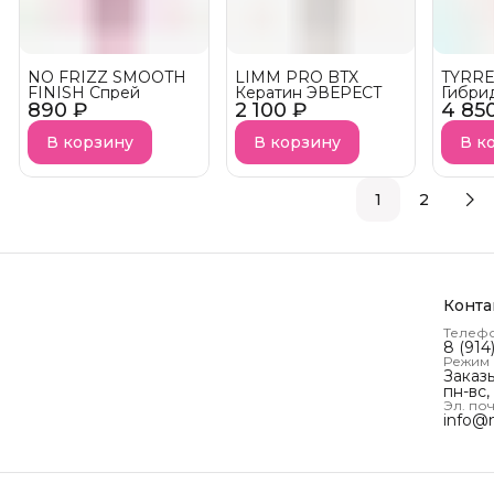
NO FRIZZ SMOOTH
LIMM PRO BTX
TYRRE
FINISH Спрей
Кератин ЭВЕРЕСТ
Гибри
890 ₽
2 100 ₽
4 85
для р
волос
КУПИТ
В корзину
В корзину
В к
рынка
1
2
Конта
Телеф
8 (914
Режим
Заказ
пн-вс,
Эл. поч
info@