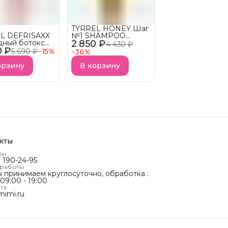
TYRREL HONEY Шаг
L DEFRISAXX
№1 SHAMPOO
дный ботокс
2 850 ₽
Восстанавливающий
4 430 ₽
0 ₽
еконструкции
шампунь с
5 690 ₽
−
15
%
−
36
%
 УСПЕЙ
коллагеном УСПЕЙ
Ь! Уходит с
КУПИТЬ! Уходит с
орзину
В корзину
рынка
кты
он
) 190-24-95
 работы
ы принимаем круглосуточно, обработка :
 09:00 - 19:00
та
mimi.ru