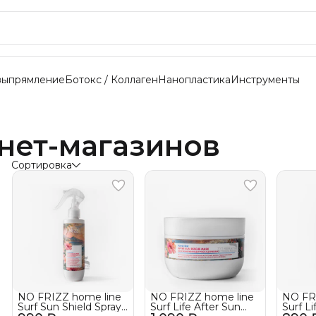
выпрямление
Ботокс / Коллаген
Нанопластика
Инструменты
нет-магазинов
Сортировка
NO FRIZZ home line
NO FRIZZ home line
NO FR
Surf Sun Shield Spray
Surf Life After Sun
Surf Li