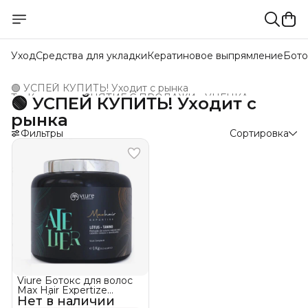
Уход
Средства для укладки
Кератиновое выпрямление
Бото
🟢 УСПЕЙ КУПИТЬ! Уходит с рынка
ТутКератин
›
СНЯТИЕ С ПРОДАЖИ - УЦЕНКА
›
🟢 УСПЕЙ КУПИТЬ! Уходит с
Главная
›
Товары интернет-магазинов
›
рынка
Фильтры
Сортировка
Viure Ботокс для волос
Max Hair Expertize
Нет в наличии
УСПЕЙ КУПИТЬ! Уходит