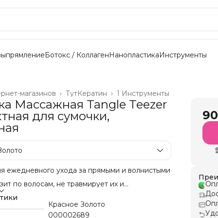
выпрямление
Ботокс / Коллаген
Нанопластика
Инструменты
ернет-магазинов
›
ТутКератин
›
1 Инструменты
ка Массажная Tangle Teezer
90
тная для сумочки,
ная
Золото
ля ежедневного ухода за прямыми и волнистыми
Преи
зит по волосам, не травмирует их и
Опл
ет ломкость. Раческа Тангл Тизер Ультимейт
Дос
создана распутывания волос во влажном
стики
Опл
расчесывания детских волос, для нанесения
Красное Золото
ьзамов и других средств по уходу за волосами.
Удо
000002689