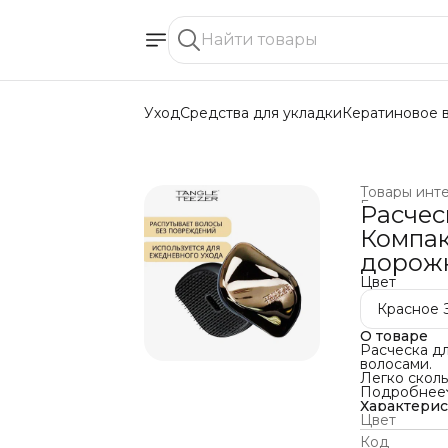
Уход
Средства для укладки
Кератиновое 
Товары инт
Главная
›
Расчес
Компак
дорож
Цвет
Красное 
О товаре
Расческа д
волосами.
Легко сколь
предупрежда
Подробнее
Детанглер 
Характери
состоянии, 
Цвет
масок и бал
Код