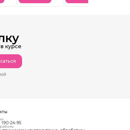
лку
в курсе
саться
ной
кты
он
) 190-24-95
 работы