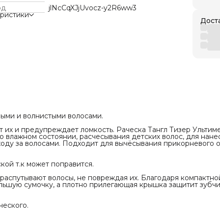
ля вычёсывания прикорневого объёма и
ботокса и подложек.
од
jlNcCqXJjUvocz-y2R6ww3
йте фен вместе с этой расчёской т.к может
еристики
Дост
хуровневые зубчики бережно распутывают
повреждая их. Благодаря компактной форме
местится даже в небольшую сумочку, а плотно
я крышка защитит зубчики от пыли и
й.
те может отличаться от фактического.
мыми и волнистыми волосами.
т их и предупреждает ломкость. Раческа Тангл Тизер Ультим
о влажном состоянии, расчесывания детских волос, для нане
уходу за волосами. Подходит для вычёсывания прикорневого 
кой т.к может поправится.
распутывают волосы, не повреждая их. Благодаря компактно
льшую сумочку, а плотно прилегающая крышка защитит зубчи
ческого.