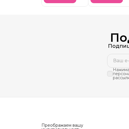
По
Подпиш
Нажимая
персон
рассыл
Преображаем вашу