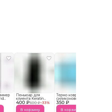
иммер
Пеньюар для
Термо коврик
Фен Mus
id
клиента Keratin
силиконовыйс
Atomic
трижки
400 ₽
Tools
350 ₽
пуговками
5 150 
600 ₽
−
33
%
ос,
ов
В корзину
В корзину
В кор