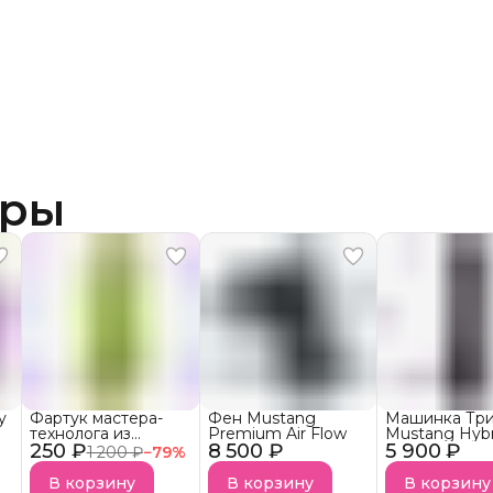
ары
у
Фартук мастера-
Фен Mustang
Машинка Тр
технолога из
Premium Air Flow
Mustang Hybr
250 ₽
плотной,
8 500 ₽
5 900 ₽
MTB03 для с
1 200 ₽
−
79
%
непромокаемой
кончиков вол
ткани АКЦИЯ!
бороды и ус
В корзину
В корзину
В корзину