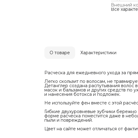
Подходит д
нанесения 
Внешний к
Не использу
Все характ
поправится.
Гибкие дву
волосы, не 
расческа по
прилегающа
повреждени
Цвет на сай
О товаре
Характеристики
Расческа для ежедневного ухода за пря
Легко скользит по волосам, не травмируе
Детанглер создана распутывания волос в
масок и бальзамов и других средств по 
и нанесения ботокса и подложек.
Не используйте фен вместе с этой расчёс
Гибкие двухуровневые зубчики бережно 
форме расческа поместится даже в небо
пыли и повреждений.
Цвет на сайте может отличаться от факти