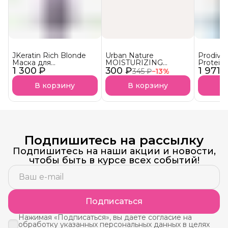
JKeratin Rich Blonde
Urban Nature
Prodiva
Маска для
MOISTURIZING
Protein
1 300 ₽
осветленных волос
300 ₽
Кондиционер
1 971 
протеи
345 ₽
−
13
%
Уход & нейтрализация
Увлажняющий АКЦИЯ!
реконст
желтизны СКОРО В
сухих в
В корзину
В корзину
В
НАЛИЧИИ!
Подпишитесь на рассылку
Подпишитесь на наши акции и новости,
чтобы быть в курсе всех событий!
Подписаться
Нажимая «Подписаться», вы даете согласие на
обработку указанных персональных данных в целях