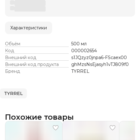
Характеристики
Объём
500 мл
Код
000002654
Внешний код
s1JQzyz0jnpa6-FScaex00
Внешний код продукта
ghMzsNsEjasyh1vTJ809f0
Бренд
TYRREL
TYRREL
Похожие товары