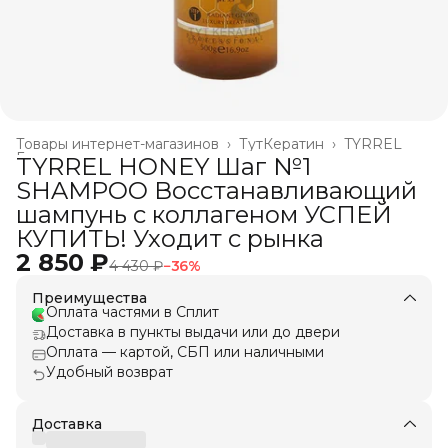
Товары интернет-магазинов
›
ТутКератин
›
TYRREL
Главная
›
TYRREL HONEY Шаг №1
SHAMPOO Восстанавливающий
шампунь с коллагеном УСПЕЙ
КУПИТЬ! Уходит с рынка
2 850 ₽
4 430 ₽
−
36
%
Преимущества
Оплата частями в Сплит
Доставка в пункты выдачи или до двери
Оплата — картой, СБП или наличными
Удобный возврат
Доставка