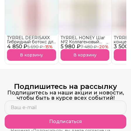
TYRREL DEFRISAXX
TYRREL HONEY Шаг
TYRREL
Гибридный ботокс для
№2 Коллагеновый
концен
4 850 ₽
реконструкции волос
5 980 ₽
реконструктор УСПЕЙ
3 500 
REPAIR
5 690 ₽
−
15
%
7 480 ₽
−
20
%
УСПЕЙ КУПИТЬ!
КУПИТЬ! Уходит с
КУПИТЬ
Уходит с рынка
рынка
рынка
В корзину
В корзину
В
Подпишитесь на рассылку
Подпишитесь на наши акции и новости,
чтобы быть в курсе всех событий!
Подписаться
Нажимая «Подписаться», вы даете согласие на