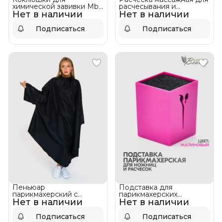
химической завивки Mb
расчесывания и
Нет в наличии
7 см
Нет в наличии
распутывания волос с
крышкой Mb Natural
Beauty
Подписаться
Подписаться
Пеньюар
Подставка для
парикмахерский c
парикмахерских
Нет в наличии
рукавами на кнопках
Нет в наличии
инструментов Mb ❌ НЕТ
водоотталкивающий Mb
В НАЛИЧИИ!
Подписаться
Подписаться