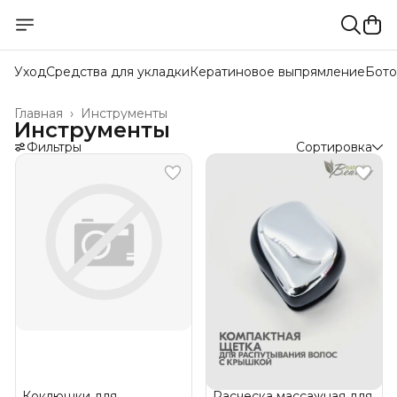
Уход
Средства для укладки
Кератиновое выпрямление
Бото
Главная
›
Инструменты
Инструменты
Фильтры
Сортировка
Коклюшки для
Расческа массажная для