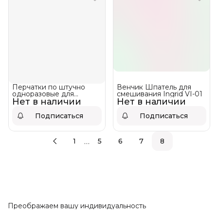
Перчатки по штучно
Венчик Шпатель для
одноразовые для
смешивания Ingrid VI-01
Нет в наличии
мастера винил-нитрил
Нет в наличии
Подписаться
Подписаться
…
1
5
6
7
8
Преображаем вашу индивидуальность