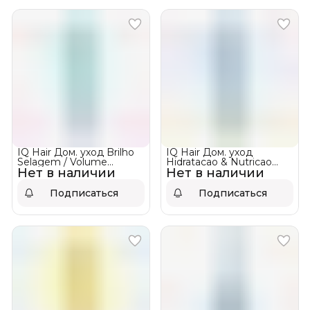
IQ Hair Дом. уход Brilho
IQ Hair Дом. уход
Selagem / Volume
Hidratacao & Nutricao
Нет в наличии
Кондиционер
Нет в наличии
Кондиционер
Уплотнение и Блеск
Увлажнение и питание
Подписаться
Подписаться