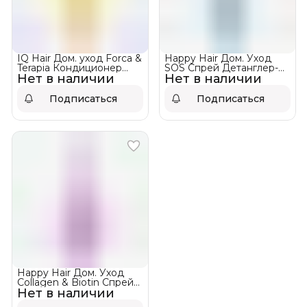
IQ Hair Дом. уход Forсa &
Happy Hair Дом. Уход
Terapia Кондиционер
SOS Спрей Детанглер-
Нет в наличии
Сила и Восстановление !
Нет в наличии
кондиционер !НЕТ В
НЕТ В НАЛИЧИИ
НАЛИЧИИ
Подписаться
Подписаться
Happy Hair Дом. Уход
Collagen & Biotin Спрей
Нет в наличии
Детанглер-кондиционер
!НЕТ В НАЛИЧИИ