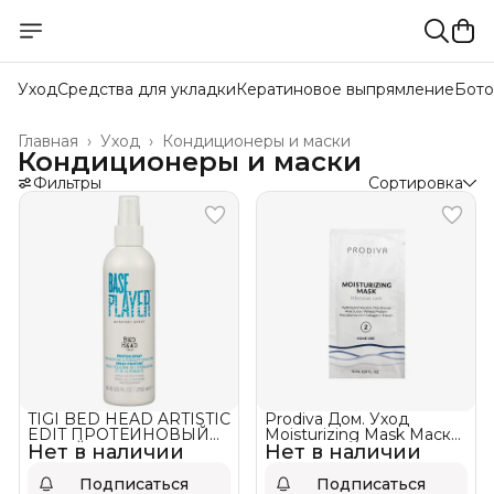
Уход
Средства для укладки
Кератиновое выпрямление
Бото
Главная
›
Уход
›
Кондиционеры и маски
Кондиционеры и маски
Фильтры
Сортировка
TIGI BED HEAD ARTISTIC
Prodiva Дом. Уход
EDIT ПРОТЕИНОВЫЙ
Moisturizing Mask Маска
Нет в наличии
СПРЕЙ BASE PLAYER
Нет в наличии
для интенсивного
увлажнения волос
Подписаться
Подписаться