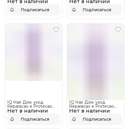
Нет в наличии
Восстановление
Нет в наличии
Mask ❌ НЕТ В
НАЛИЧИИ
Подписаться
Подписаться
IQ Hair Дом. уход
IQ Hair Дом. уход
Reparacao e Protecao
Reparacao e Protecao
Нет в наличии
Маска Реконструкция и
Нет в наличии
Кондиционер
Защита ! НЕТ В
Реконструкция и Защита
НАЛИЧИИ
Подписаться
Подписаться