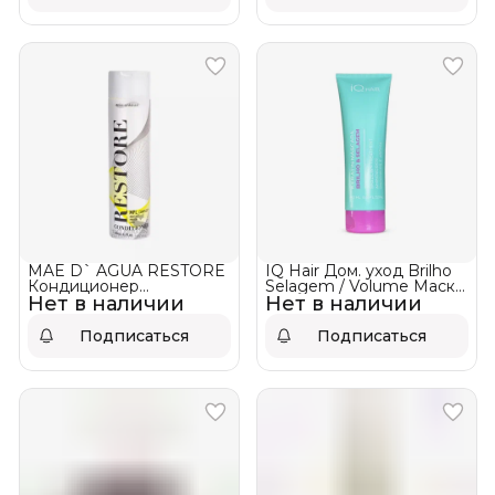
MAE D` AGUA RESTORE
IQ Hair Дом. уход Brilho
Кондиционер
Selagem / Volume Маска
Нет в наличии
восстанавливающий для
Нет в наличии
Уплотнение и Блеск
волос
Подписаться
Подписаться