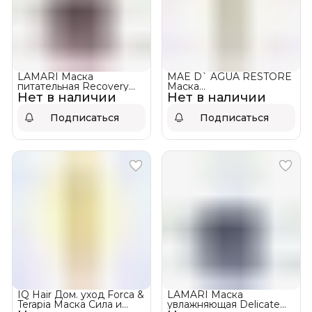
LAMARI Маска
MAE D` AGUA RESTORE
питательная Recovery
Маска
Нет в наличии
Mask ❌ НЕТ В
Нет в наличии
восстанавливающая для
НАЛИЧИИ!
волос
Подписаться
Подписаться
IQ Hair Дом. уход Forсa &
LAMARI Маска
Terapia Маска Сила и
увлажняющая Delicate